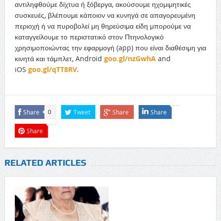
αντιληφθούμε δίχτυα ή ξόβεργα, ακούσουμε ηχομιμητικές
συσκευές, βλέπουμε κάποιον να κυνηγά σε απαγορευμένη
περιοχή ή να πυροβολεί μη θηρεύσιμα είδη μπορούμε να
καταγγείλουμε το περιστατικό στον Πτηνολογικό
χρησιμοποιώντας την εφαρμογή (app) που είναι διαθέσιμη για
κινητά και τάμπλετ, Android
goo.gl/nzGwhA
and
iOS
goo.gl/qTT8RV
.
Share
Tweet
Share
Share
0
Share
RELATED ARTICLES