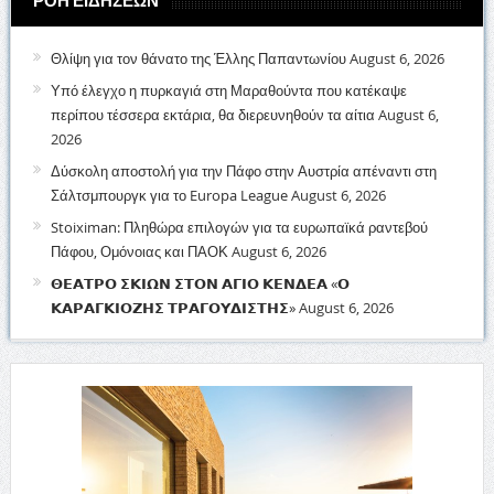
ΡΟΗ ΕΙΔΗΣΕΩΝ
Θλίψη για τον θάνατο της Έλλης Παπαντωνίου
August 6, 2026
Υπό έλεγχο η πυρκαγιά στη Μαραθούντα που κατέκαψε
περίπου τέσσερα εκτάρια, θα διερευνηθούν τα αίτια
August 6,
2026
Δύσκολη αποστολή για την Πάφο στην Αυστρία απέναντι στη
Σάλτσμπουργκ για το Europa League
August 6, 2026
Stoiximan: Πληθώρα επιλογών για τα ευρωπαϊκά ραντεβού
Πάφου, Ομόνοιας και ΠΑΟΚ
August 6, 2026
𝝝𝝚𝝖𝝩𝝦𝝤 𝝨𝝟𝝞𝝮𝝢 𝝨𝝩𝝤𝝢 𝝖𝝘𝝞𝝤 𝝟𝝚𝝢𝝙𝝚𝝖 «𝝤
𝝟𝝖𝝦𝝖𝝘𝝟𝝞𝝤𝝛𝝜𝝨 𝝩𝝦𝝖𝝘𝝤𝝪𝝙𝝞𝝨𝝩𝝜𝝨»
August 6, 2026