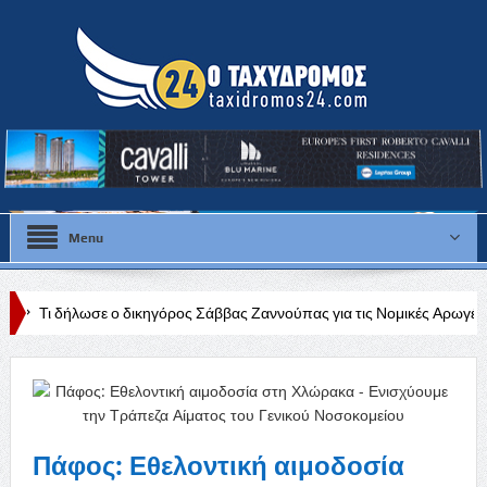
Menu
ο δικηγόρος Σάββας Ζαννούπας για τις Νομικές Αρωγές στην Πάφο
Μ
ικών χώρων ενόψει της αντιπυρικής περιόδου
Πάφος: Εθελοντική αιμοδοσία