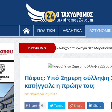
ΠΟΛΙΤΙΚΗ
ΑΘΛΗΤΙΚΑ
ΑΣΤΥΝΟΜΙΚ
τωνίου
Υπό έλεγχο η πυρκαγιά στη Μαραθούντα που κατέκαψε περίπο
BREAKING
NEWS
Πάφος: Υπό 2ημερη σύλληψη 22
κατήγγειλε η πρώην του;
on:
November 20, 2017
Share
Tweet
Share
Share
0