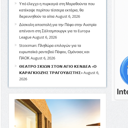
Υπό έλεγχο η πυρκαγιά στη Μαραθούντα που
κατέκαψε περίπου τέσσερα εκτάρια, θα
διερευνηθούν τα αίτια
August 6, 2026
Δύσκολη αποστολή για την Πάφο στην Αυστρία
απέναντι στη Σάλτσμπουργκ για το Europa
League
August 6, 2026
Stoiximan: Πληθώρα επιλογών για τα
ευρωπαϊκά ραντεβού Πάφου, Ομόνοιας και
ΠΑΟΚ
August 6, 2026
𝝝𝝚𝝖𝝩𝝦𝝤 𝝨𝝟𝝞𝝮𝝢 𝝨𝝩𝝤𝝢 𝝖𝝘𝝞𝝤 𝝟𝝚𝝢𝝙𝝚𝝖 «𝝤
𝝟𝝖𝝦𝝖𝝘𝝟𝝞𝝤𝝛𝝜𝝨 𝝩𝝦𝝖𝝘𝝤𝝪𝝙𝝞𝝨𝝩𝝜𝝨»
August 6,
2026