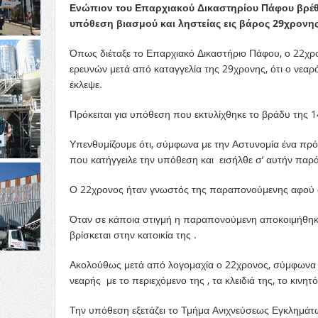
Ενώπιον του Επαρχιακού Δικαστηρίου Πάφου βρέθ
υπόθεση βιασμού και ληστείας εις βάρος 29χρονης
Όπως διέταξε το Επαρχιακό Δικαστήριο Πάφου, ο 22χ
ερευνών μετά από καταγγελία της 29χρονης, ότι ο νεαρό
έκλεψε.
Πρόκειται για υπόθεση που εκτυλίχθηκε το βράδυ της 
Υπενθυμίζουμε ότι, σύμφωνα με την Αστυνομία ένα πρ
που κατήγγειλε την υπόθεση και εισήλθε σ’ αυτήν παρά 
Ο 22χρονος ήταν γνωστός της παραπονούμενης αφού 
Όταν σε κάποια στιγμή η παραπονούμενη αποκοιμήθηκε
βρίσκεται στην κατοικία της .
Ακολούθως μετά από λογομαχία ο 22χρονος, σύμφωνα μ
νεαρής με το περιεχόμενο της , τα κλειδιά της, το κιν
Την υπόθεση εξετάζει το Τμήμα Ανιχνεύσεως Εγκλημά