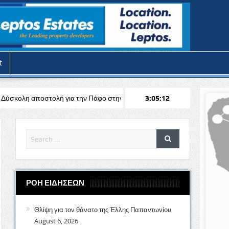
t
α την Πάφο στην Αυστρία απέναντι στη Σάλτσμπουργκ για το Europa L
3:05:13
ΡΟΗ ΕΙΔΗΣΕΩΝ
Θλίψη για τον θάνατο της Έλλης Παπαντωνίου
August 6, 2026