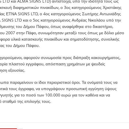
S LTD και ALMA SIGNS LTD) αντίστοιχα, υπό την ιδιότητά τους ως
ατασκευή διαφημιστικών πινακίδων, ο 3ος κατηγορούμενος Χριστάκης
ιρείας ΕΤΝΑ SIGNS LTD, ο 4ος κατηγορούμενος Σωτήρης Αντωνιάδης
MA SIGNS LTD και ο 5ος κατηγορούμενος Ανδρέας Νικολάου υπό την
θμευσης του Δήμου Πάφου, όπως αναφέρθηκε στο δικαστήριο,
του 2007 στην Πάφο, συνωμότησαν μεταξύ τους όπως με δόλιο μέσο
ιάφορα υλικά κατασκευής πινακίδων και σηματοδότησης, συνολικής
σίας του Δήμου Πάφου.
ατηγορούμενοι, αφορούν συνωμοσία προς διάπραξη κακουργήματος,
ορία πλαστού εγγράφου, απόσπαση χρημάτων με ψευδείς
ηση εξουσίας.
ωπα παραμείνουν οι ίδιοι περιοριστικοί όροι. Τα ονόματά τους να
ιωτικά τους έγγραφα, να υπογράψουν προσωπική εγγύηση ύψους
γυητής για το ποσό των 100.000 ευρώ για τον καθένα και να
 σταθμό της επιλογής τους.