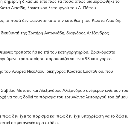
τη σημερινή δικάσιμο είπε πως τα ποσά όπως διαμορφώθηκε το
ώστα Λιασίδη, λογιστικού λειτουργού του Δ. Πάφου.
πως τα ποσά δεν φαίνονται από την κατάθεση του Κώστα Λιασίδη.
 διευθυντή της Σωτήρη Αντωνιάδη, δικηγόρος Αλέξανδρος
ιθέμενες τροποποιήσεις επί του κατηγορητηρίου. Βρισκόμαστε
ιρούμενη τροποποίηση παρουσιάζει να είναι 93 κατηγορίες.
ς του Ανδρέα Νικολάου, δικηγόρος Κώστας Ευσταθίου, που
ι Σάββας Μάτσας και Αλέξανδρος Αλεξάνδρου ανέφεραν ενώπιον του
ρχή να τους δοθεί το πόρισμα του ερευνώντα λειτουργού του Δήμου
 πως δεν έχει το πόρισμα και πως δεν έχει υποχρέωση να το δώσει.
αστεί σε μεταγενέστερο στάδιο.