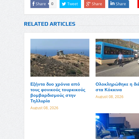
Share
Tweet
Share
Share
0
RELATED ARTICLES
Εξήντα δυο χρόνια από
Ολοκληρώθηκε η δι
τους φονικούς τουρκικούς
στα Κόκκινα
βομβαρδισμούς στην
August 08, 2026
Τηλλυρία
August 08, 2026