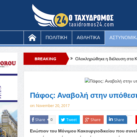
ΠΟΛΙΤΙΚΗ
ΑΘΛΗΤΙΚΑ
ΑΣΤΥΝΟΜΙΚ
ούς στην Τηλλυρία
BREAKING
Ολοκληρώθηκε η διέλευση στα Κόκκινα
Καιρ
NEWS
Πάφος: Αναβολή στην υπόθεσ
on:
November 20, 2017
Share
Tweet
Share
Share
0
Ενώπιον του Μόνιμου Κακουργιοδικείου που συνε