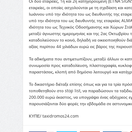
Οι δύο εταιρείες, 1η και 2η κατηγορούμενη (ΕΤΝΑ SIGN
εταιρείες, οι οποίες ασχολούνται με τη σχεδίαση και κ
Ιωάννου υπό την ιδιότητα του ως διευθυντής της ετα
υπό την ιδιότητα του ως διευθυντής της εταιρείας AL
ιδιότητα του ως Τεχνικός Οδοσήμανσης και Χώρων Στά
μεταξύ άγνωστης ημερομηνίας και της 2ας Οκτωβρίου 
καταδολιεύσουν το κοινό, δηλαδή να οικειοποιηθούν δ
αξίας περίπου 44 χιλιάδων ευρώ εις βάρος της περιου
Τα αδικήματα που αντιμετωπίζουν, μεταξύ άλλων οι κ
συνωμοσία προς καταδολίευση, πλαστογραφία, κυκλοφ
παραστάσεις, κλοπή από δημόσιο λειτουργό και κατάχρ
Το δικαστήριο διέταξε επίσης όπως και για τα τρία πρόσ
τοποθετηθούν στο stop list, να παραδώσουν τα ταξιδ
200.000 ευρώ έκαστος, να υπογράψει ένας αξιόχρεος εγ
παρουσιάζονται δύο φορές την εβδομάδα σε αστυνομικό
ΚΥΠΕ/ taxidromos24.com