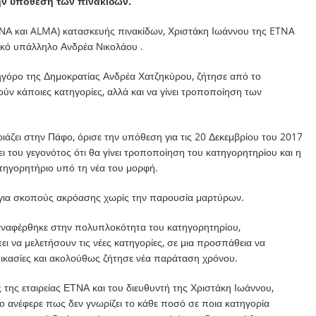
ην υπόθεση των πινακίδων.
ΕΤΝΑ και ALMA) κατασκευής πινακίδων, Χριστάκη Ιωάννου της ETNA
κό υπάλληλο Ανδρέα Νικολάου .
γόρο της Δημοκρατίας Ανδρέα Χατζηκύρου, ζήτησε από το
ν κάποιες κατηγορίες, αλλά και να γίνει τροποποίηση των
άζει στην Πάφο, όρισε την υπόθεση για τις 20 Δεκεμβρίου του 2017
ει του γεγονότος ότι θα γίνει τροποποίηση του κατηγορητηρίου και η
τηγορητήριο υπό τη νέα του μορφή.
υ για σκοπούς ακρόασης χωρίς την παρουσία μαρτύρων.
ναφέρθηκε στην πολυπλοκότητα του κατηγορητηρίου,
 να μελετήσουν τις νέες κατηγορίες, σε μια προσπάθεια να
δικασίες και ακολούθως ζήτησε νέα παράταση χρόνου.
ης εταιρείας ΕΤΝΑ και του διευθυντή της Χριστάκη Ιωάννου,
 ανέφερε πως δεν γνωρίζει το κάθε ποσό σε ποια κατηγορία