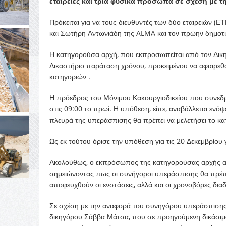
εταιρείες και τρία φυσικά πρόσωπα σε σχέση με τ
Πρόκειται για να τους διευθυντές των δύο εταιρειών (
και Σωτήρη Αντωνιάδη της ALMA και τον πρώην δημοτι
Η κατηγορούσα αρχή, που εκπροσωπείται από τον Δικη
Δικαστήριο παράταση χρόνου, προκειμένου να αφαιρεθού
κατηγοριών .
Η πρόεδρος του Μόνιμου Κακουργιοδικείου που συνεδρι
στις 09:00 το πρωί. Η υπόθεση, είπε, αναβάλλεται ενόψ
πλευρά της υπεράσπισης θα πρέπει να μελετήσει το κα
Ως εκ τούτου όρισε την υπόθεση για τις 20 Δεκεμβρίο
Ακολούθως, ο εκπρόσωπος της κατηγορούσας αρχής α
σημειώνοντας πως οι συνήγοροι υπεράσπισης θα πρέπει
αποφευχθούν οι ενστάσεις, αλλά και οι χρονοβόρες δια
Σε σχέση με την αναφορά του συνηγόρου υπεράσπισης τ
δικηγόρου Σάββα Μάτσα, που σε προηγούμενη δικάσιμο