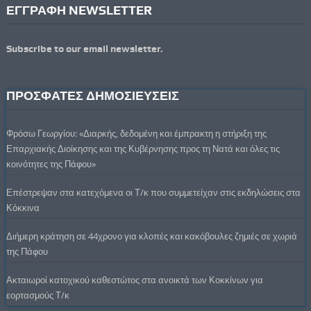
ΕΓΓΡΑΦΗ NEWSLETTER
Subscribe to our email newsletter.
ΠΡΟΣΦΑΤΕΣ ΔΗΜΟΣΙΕΥΣΕΙΣ
Φρόσω Γεωργίου: «Διαρκής, δεδομένη και έμπρακτη η στήριξη της
Επαρχιακής Διοίκησης και της Κυβέρνησης προς τη Νατά και όλες τις
κοινότητες της Πάφου»
Επέστρεψαν στα κατεχόμενα οι Τ/κ που συμμετείχαν στις εκδηλώσεις στα
Κόκκινα
Διήμερη κράτηση σε 44χρονο για κλοπές και κακόβουλες ζημιές σε χωριά
της Πάφου
Ακταιωροί κατοχικού καθεστώτος στα ανοικτά των Κοκκίνων για
εορτασμούς Τ/κ