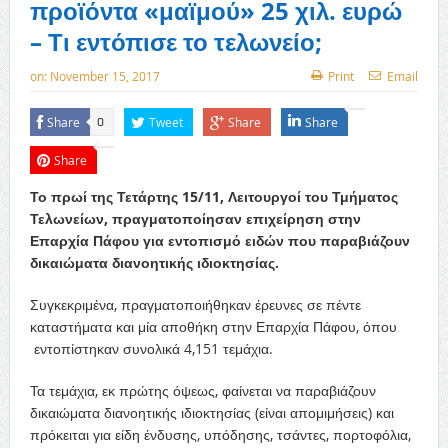
προϊόντα «μαϊμού» 25 χιλ. ευρώ
– Τι εντόπισε το τελωνείο;
on:
November 15, 2017
Print
Email
Share
Tweet
Share
Share
0
Share
Το πρωί της Τετάρτης 15/11, Λειτουργοί του Τμήματος
Τελωνείων, πραγματοποίησαν επιχείρηση στην
Επαρχία Πάφου για εντοπισμό ειδών που παραβιάζουν
δικαιώματα διανοητικής ιδιοκτησίας.
Συγκεκριμένα, πραγματοποιήθηκαν έρευνες σε πέντε
καταστήματα και μία αποθήκη στην Επαρχία Πάφου, όπου
εντοπίστηκαν συνολικά 4,151 τεμάχια.
Τα τεμάχια, εκ πρώτης όψεως, φαίνεται να παραβιάζουν
δικαιώματα διανοητικής ιδιοκτησίας (είναι απομιμήσεις) και
πρόκειται για είδη ένδυσης, υπόδησης, τσάντες, πορτοφόλια,