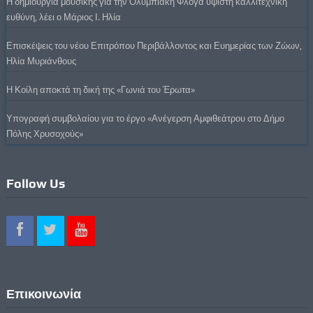
Η δημιουργία μουσικής για την Ολυμπιακή Φλόγα ύψιστη καλλιτεχνική
ευθύνη, λέει ο Μάριος Ι. Ηλία
Επισκέψεις του νέου Επιτρόπου Περιβάλλοντος και Ευημερίας των Ζώων,
Ηλία Μυριάνθους
Η Κοίλη αποκτά τη δική της «Γωνιά του Έρωτα»
Υπογραφή συμβολαίου για το έργο «Ανέγερση Αμφιθεάτρου στο Δήμο
Πόλης Χρυσοχούς»
Follow Us
Επικοινωνία