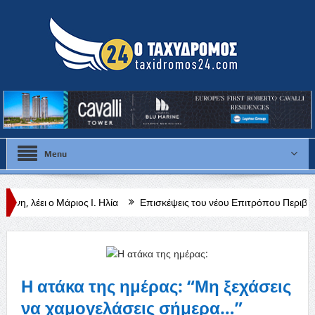
Menu
ιος Ι. Ηλία
Επισκέψεις του νέου Επιτρόπου Περιβάλλοντος και Ευη
νακεφαλαιωτικός Πίνακας (VIES) για τον Ιούλιο 2026
Η ατάκα της ημέρας: “Μη ξεχάσεις
να χαμογελάσεις σήμερα…”