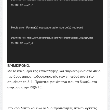
1510161321.mp4?_=1
Video
Media error: Format(s) not supported or source(s) not found
Player
Download File: http://www.taxidromos24.com/wp-content/uploads/2017/11/video-
1510161325.mp4?_=2
Β’ΗΜΙΧΡΟΝΟ:
Με το καλημέρα της επανάληψης και συγκεκριμένα στο 46’ ο
πιο δραστήριος ποδοσφαιριστής των γηπεδούχων Sato
σημείωσε το 3-1. Πρόκειται για ιάπωνα που τα δικαιώματα
ανήκουν στην Riga FC.
Στο 76ο λεπτό και ενώ οι δύο προπονητές έκαναν αρκετές