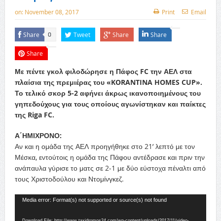
on:
November 08, 2017
Print
Email
Share
Tweet
Share
Share
0
Share
Με πέντε γκολ φιλοδώρησε η Πάφος FC την ΑΕΛ στα
πλαίσια της πρεμιέρας του «KORANTINA HOMES CUP».
Το τελικό σκορ 5-2 αφήνει άκρως ικανοποιημένους του
γηπεδούχους για τους οποίους αγωνίστηκαν και παίκτες
της Riga FC.
Α΄ΗΜΙΧΡΟΝΟ:
Αν και η ομάδα της ΑΕΛ προηγήθηκε στο 21’ λεπτό με τον
Μέσκα, εντούτοις η ομάδα της Πάφου αντέδρασε και πριν την
ανάπαυλα γύρισε το ματς σε 2-1 με δύο εύστοχα πέναλτι από
τους Χριστοδούλου και Ντομίνγκεζ.
Video
Media error: Format(s) not supported or source(s) not found
Player
Download File: http://www.taxidromos24.com/wp-content/uploads/2017/11/video-