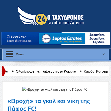
Menu
ηρώθηκε η διέλευση στα Κόκκινα
Καιρός: Και σήμερα στου 40 βαθμ
 Μυλωνά»
«Βροχή» τα γκολ και νίκη της
Πάφος FC!