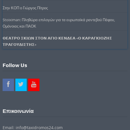
Στην ΚΟΠ ο Γιώργος Πίτρος
Stoiximan: Πληθώρα επιλογών για τα ευρωπαϊκά ραντεβού Πάφου,
Ομόνοιας και ΠΑΟΚ
𝝝𝝚𝝖𝝩𝝦𝝤 𝝨𝝟𝝞𝝮𝝢 𝝨𝝩𝝤𝝢 𝝖𝝘𝝞𝝤 𝝟𝝚𝝢𝝙𝝚𝝖 «𝝤 𝝟𝝖𝝦𝝖𝝘𝝟𝝞𝝤𝝛𝝜𝝨
𝝩𝝦𝝖𝝘𝝤𝝪𝝙𝝞𝝨𝝩𝝜𝝨»
Follow Us
Επικοινωνία
Email: info@taxidromos24.com