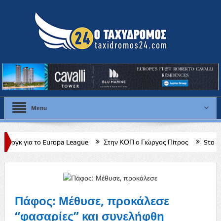
Menu
uropa League
Στην ΚΟΠ ο Γιώργος Πίτρος
Stoiximan: Πληθώρα 
Πάφος: Μέθυσε, προκάλεσε
“φασαρίες” και συνελήφθη