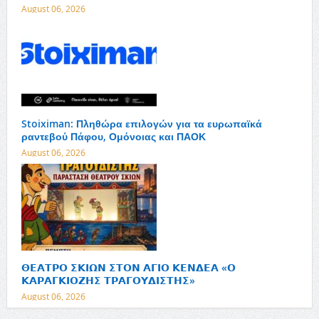
August 06, 2026
Stoiximan: Πληθώρα επιλογών για τα ευρωπαϊκά
ραντεβού Πάφου, Ομόνοιας και ΠΑΟΚ
August 06, 2026
𝝝𝝚𝝖𝝩𝝦𝝤 𝝨𝝟𝝞𝝮𝝢 𝝨𝝩𝝤𝝢 𝝖𝝘𝝞𝝤 𝝟𝝚𝝢𝝙𝝚𝝖 «𝝤
𝝟𝝖𝝦𝝖𝝘𝝟𝝞𝝤𝝛𝝜𝝨 𝝩𝝦𝝖𝝘𝝤𝝪𝝙𝝞𝝨𝝩𝝜𝝨»
August 06, 2026