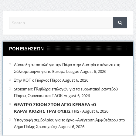
ΡΟΗ ΕΙΔΗΣΕΩΝ
Δύσκολη αποστολή για την Πάφο στην Αυστρία απέναντι στη
Σάλτσμπουργκ για το Europa League
August 6, 2026
Στην ΚΟΠ ο Γιώργος Πίτρος
August 6, 2026
Stoiximan: Πληθώρα επιλογών για τα ευρωπαϊκά ραντεβού
Πάφου, Ομόνοιας και ΠΑΟΚ
August 6, 2026
𝝝𝝚𝝖𝝩𝝦𝝤 𝝨𝝟𝝞𝝮𝝢 𝝨𝝩𝝤𝝢 𝝖𝝘𝝞𝝤 𝝟𝝚𝝢𝝙𝝚𝝖 «𝝤
𝝟𝝖𝝦𝝖𝝘𝝟𝝞𝝤𝝛𝝜𝝨 𝝩𝝦𝝖𝝘𝝤𝝪𝝙𝝞𝝨𝝩𝝜𝝨»
August 6, 2026
Υπογραφή συμβολαίου για το έργο «Ανέγερση Αμφιθεάτρου στο
Δήμο Πόλης Χρυσοχούς»
August 6, 2026