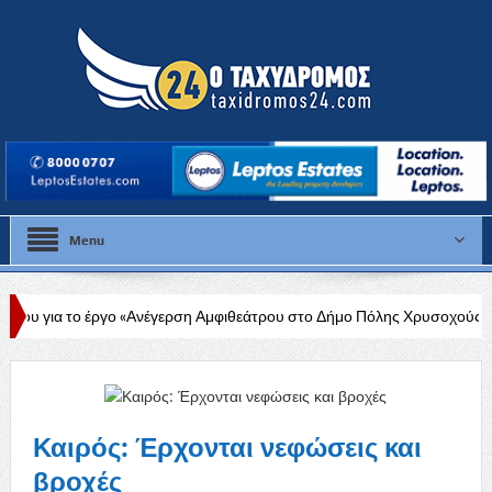
Menu
 «Ανέγερση Αμφιθεάτρου στο Δήμο Πόλης Χρυσοχούς»
Στάλω Γεωργ
ου
Καιρός: Έρχονται νεφώσεις και
βροχές