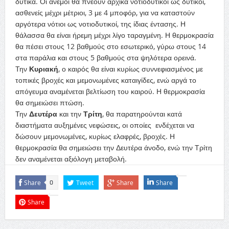
δυτικά. Οι άνεμοι θα πνέουν αρχικά νοτιοδυτικοί ως δυτικοί,
ασθενείς μέχρι μέτριοι, 3 με 4 μποφόρ, για να καταστούν
αργότερα νότιοι ως νοτιοδυτικοί, της ίδιας έντασης. Η
θάλασσα θα είναι ήρεμη μέχρι λίγο ταραγμένη. Η θερμοκρασία
θα πέσει στους 12 βαθμούς στο εσωτερικό, γύρω στους 14
στα παράλια και στους 5 βαθμούς στα ψηλότερα ορεινά.
Την
Κυριακή
, ο καιρός θα είναι κυρίως συννεφιασμένος με
τοπικές βροχές και μεμονωμένες καταιγίδες, ενώ αργά το
απόγευμα αναμένεται βελτίωση του καιρού. Η θερμοκρασία
θα σημειώσει πτώση.
Την
Δευτέρα
και την
Τρίτη
, θα παρατηρούνται κατά
διαστήματα αυξημένες νεφώσεις, οι οποίες ενδέχεται να
δώσουν μεμονωμένες, κυρίως ελαφρές, βροχές. Η
θερμοκρασία θα σημειώσει την Δευτέρα άνοδο, ενώ την Τρίτη
δεν αναμένεται αξιόλογη μεταβολή.
Share
Tweet
Share
Share
0
Share