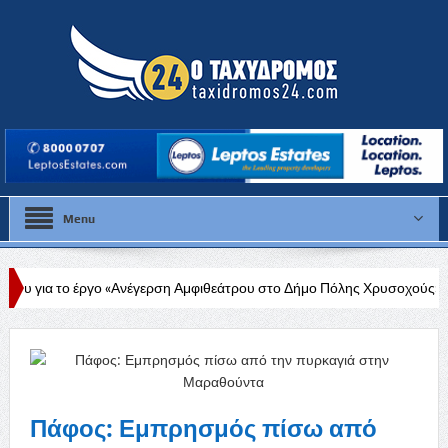
Menu
ο «Ανέγερση Αμφιθεάτρου στο Δήμο Πόλης Χρυσοχούς»
Στάλω Γεωρ
ου
Πάφος: Εμπρησμός πίσω από