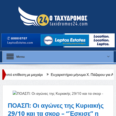
Menu
με μαχαίρι
Ευχαριστήριο μήνυμα Χ. Πάζαρου για Α. Βαφεάδη
Κλ
ΠΟΑΣΠ: Οι αγώνες της Κυριακής
29/10 και τα σκορ – “Έσκισε” η