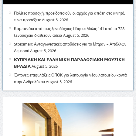
Πολίτες προσοχή, προειδοποιούν οι αρχές για απάτη στο κινητό,
τι να προσέξετε
August 5, 2026
Καμπανάκι από τους ξενοδόχους Πάφου: Μόλις 141 από τα 728
ξενοδοχεία διαθέτουν άδεια
August 5, 2026
Stoiximan: Ανταγωνιστικές αποδόσεις για το Μπραν – Απόλλων
Λεμεσού
August 5, 2026
𝝟𝝪𝝥𝝦𝝞𝝖𝝟𝝜 𝝟𝝖𝝞 𝝚𝝠𝝠𝝜𝝢𝝞𝝟𝝜 𝝥𝝖𝝦𝝖𝝙𝝤𝝨𝝞𝝖𝝟𝝜 𝝡𝝤𝝪𝝨𝝞𝝟𝝜
𝝗𝝦𝝖𝝙𝝞𝝖
August 5, 2026
Έντονες επιφυλάξεις ΟΠΟΚ για λειτουργία νέου λατομείου κοντά
στην Ανδρολύκου
August 5, 2026