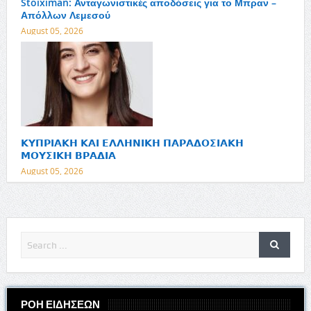
Stoiximan: Ανταγωνιστικές αποδόσεις για το Μπραν –
Απόλλων Λεμεσού
August 05, 2026
𝝟𝝪𝝥𝝦𝝞𝝖𝝟𝝜 𝝟𝝖𝝞 𝝚𝝠𝝠𝝜𝝢𝝞𝝟𝝜 𝝥𝝖𝝦𝝖𝝙𝝤𝝨𝝞𝝖𝝟𝝜
𝝡𝝤𝝪𝝨𝝞𝝟𝝜 𝝗𝝦𝝖𝝙𝝞𝝖
August 05, 2026
ΡΟΗ ΕΙΔΗΣΕΩΝ