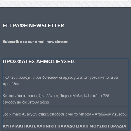
ΕΓΓΡΑΦΗ NEWSLETTER
Subscribe to our email newsletter.
ΠΡΟΣΦΑΤΕΣ ΔΗΜΟΣΙΕΥΣΕΙΣ
Πολίτες προσοχή, προειδοποιούν οι αρχές για απάτη στο κινητό, τι να
προσέξετε
Καμπανάκι από τους ξενοδόχους Πάφου: Μόλις 141 από τα 728
ξενοδοχεία διαθέτουν άδεια
Stoiximan: Ανταγωνιστικές αποδόσεις για το Μπραν – Απόλλων Λεμεσού
𝝟𝝪𝝥𝝦𝝞𝝖𝝟𝝜 𝝟𝝖𝝞 𝝚𝝠𝝠𝝜𝝢𝝞𝝟𝝜 𝝥𝝖𝝦𝝖𝝙𝝤𝝨𝝞𝝖𝝟𝝜 𝝡𝝤𝝪𝝨𝝞𝝟𝝜 𝝗𝝦𝝖𝝙𝝞𝝖