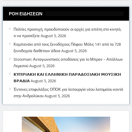
ΡΟΗ ΕΙΔΗΣΕΩΝ
Πολίτες προσοχή, προειδοποιούν οι αρχές για απάτη στο κινητό,
τι να προσέξετε
August 5, 2026
Καμπανάκι από τους ξενοδόχους Πάφου: Μόλις 141 από τα 728
ξενοδοχεία διαθέτουν άδεια
August 5, 2026
Stoiximan: Ανταγωνιστικές αποδόσεις για το Μπραν – Απόλλων
Λεμεσού
August 5, 2026
𝝟𝝪𝝥𝝦𝝞𝝖𝝟𝝜 𝝟𝝖𝝞 𝝚𝝠𝝠𝝜𝝢𝝞𝝟𝝜 𝝥𝝖𝝦𝝖𝝙𝝤𝝨𝝞𝝖𝝟𝝜 𝝡𝝤𝝪𝝨𝝞𝝟𝝜
𝝗𝝦𝝖𝝙𝝞𝝖
August 5, 2026
Έντονες επιφυλάξεις ΟΠΟΚ για λειτουργία νέου λατομείου κοντά
στην Ανδρολύκου
August 5, 2026