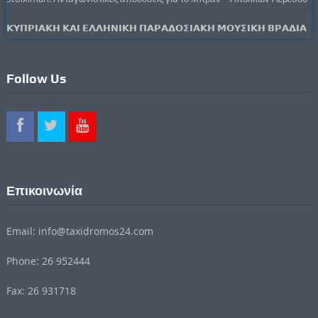
𝝟𝝪𝝥𝝦𝝞𝝖𝝟𝝜 𝝟𝝖𝝞 𝝚𝝠𝝠𝝜𝝢𝝞𝝟𝝜 𝝥𝝖𝝦𝝖𝝙𝝤𝝨𝝞𝝖𝝟𝝜 𝝡𝝤𝝪𝝨𝝞𝝟𝝜 𝝗𝝦𝝖𝝙𝝞𝝖
Follow Us
Επικοινωνία
Email: info@taxidromos24.com
Phone: 26 952444
Fax: 26 931718