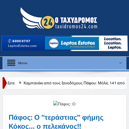
Menu
πανάκι από τους ξενοδόχους Πάφου: Μόλις 141 από τα 728 ξενοδοχεία δ
Πάφος: Ο “τεράστιας” φήμης
Κόκος… ο πελεκάνος!!