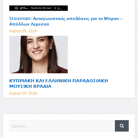
Stoiximan: Ανταγωνιστικές αποδόσεις για το Μπραν –
Απόλλων Λεμεσού
August 05, 2026
𝝟𝝪𝝥𝝦𝝞𝝖𝝟𝝜 𝝟𝝖𝝞 𝝚𝝠𝝠𝝜𝝢𝝞𝝟𝝜 𝝥𝝖𝝦𝝖𝝙𝝤𝝨𝝞𝝖𝝟𝝜
𝝡𝝤𝝪𝝨𝝞𝝟𝝜 𝝗𝝦𝝖𝝙𝝞𝝖
August 05, 2026