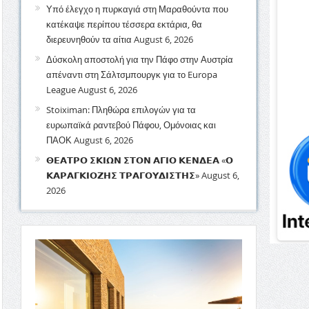
Υπό έλεγχο η πυρκαγιά στη Μαραθούντα που
κατέκαψε περίπου τέσσερα εκτάρια, θα
διερευνηθούν τα αίτια
August 6, 2026
Δύσκολη αποστολή για την Πάφο στην Αυστρία
απέναντι στη Σάλτσμπουργκ για το Europa
League
August 6, 2026
Stoiximan: Πληθώρα επιλογών για τα
ευρωπαϊκά ραντεβού Πάφου, Ομόνοιας και
ΠΑΟΚ
August 6, 2026
𝝝𝝚𝝖𝝩𝝦𝝤 𝝨𝝟𝝞𝝮𝝢 𝝨𝝩𝝤𝝢 𝝖𝝘𝝞𝝤 𝝟𝝚𝝢𝝙𝝚𝝖 «𝝤
𝝟𝝖𝝦𝝖𝝘𝝟𝝞𝝤𝝛𝝜𝝨 𝝩𝝦𝝖𝝘𝝤𝝪𝝙𝝞𝝨𝝩𝝜𝝨»
August 6,
2026