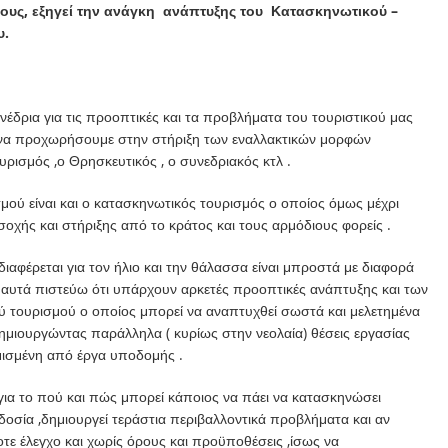
ους, εξηγεί την ανάγκη ανάπτυξης του Κατασκηνωτικού –
υ.
έδρια για τις προοπτικές και τα προβλήματα του τουριστικού μας
τα να προχωρήσουμε στην στήριξη των εναλλακτικών μορφών
ρισμός ,ο Θρησκευτικός , ο συνεδριακός κτλ .
μού είναι και ο κατασκηνωτικός τουρισμός ο οποίος όμως μέχρι
σοχής και στήριξης από το κράτος και τους αρμόδιους φορείς .
αφέρεται για τον ήλιο και την θάλασσα είναι μπροστά με διαφορά
 αυτά πιστεύω ότι υπάρχουν αρκετές προοπτικές ανάπτυξης και των
ύ τουρισμού ο οποίος μπορεί να αναπτυχθεί σωστά και μελετημένα
δημιουργώντας παράλληλα ( κυρίως στην νεολαία) θέσεις εργασίας
μισμένη από έργα υποδομής .
ια το πού και πώς μπορεί κάποιος να πάει να κατασκηνώσει
υδοσία ,δημιουργεί τεράστια περιβαλλοντικά προβλήματα και αν
τε έλεγχο και χωρίς όρους και προϋποθέσεις ,ίσως να