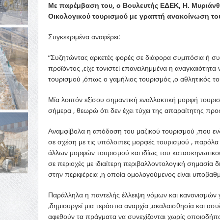
Με παρέμβαση του, ο Βουλευτής ΕΔΕΚ, Η. Μυριάνθ
Οικολογικού τουρισμού με γραπτή ανακοίνωση το
Συγκεκριμένα αναφέρει:
“Συζητώντας αρκετές φορές σε διάφορα συμπόσια ή συν
προϊόντος ,είχε τονιστεί επανειλημμένα η αναγκαιότη
τουρισμού ,όπως ο γαμήλιος τουρισμός ,ο αθλητικός του
Μία λοιπόν εξίσου σημαντική εναλλακτική μορφή τουρισ
σήμερα , θεωρώ ότι δεν έχει τύχει της απαραίτητης προ
Αναμφίβολα η απόδοση του μαζικού τουρισμού ,που ενδι
σε σχέση με τις υπόλοιπες μορφές τουρισμού , παρόλα
άλλων μορφών τουρισμού και ιδίως του κατασκηνωτικο
σε περιοχές με ιδιαίτερη περιβαλλοντολογική σημασία 
στην περιφέρεια ,η οποία ομολογούμενος είναι υποβαθ
Παράλληλα η παντελής έλλειψη νόμων και κανονισμών γ
,δημιουργεί μια τεράστια αναρχία ,ακαλαισθησία και ασ
αφεθούν τα πράγματα να συνεχίζονται χωρίς οποιοδήπο