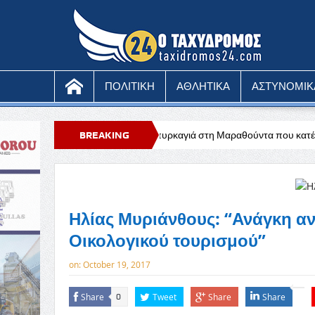
ΠΟΛΙΤΙΚΗ
ΑΘΛΗΤΙΚΑ
ΑΣΤΥΝΟΜΙΚ
Υπό έλεγχο η πυρκαγιά στη Μαραθούντα που κατέκαψε περίπου τέσσε
BREAKING
NEWS
Ηλίας Μυριάνθους: “Ανάγκη α
Οικολογικού τουρισμού”
on:
October 19, 2017
Share
Tweet
Share
Share
0