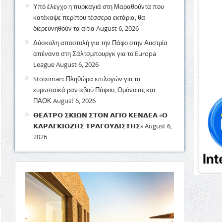
Υπό έλεγχο η πυρκαγιά στη Μαραθούντα που
κατέκαψε περίπου τέσσερα εκτάρια, θα
διερευνηθούν τα αίτια
August 6, 2026
Δύσκολη αποστολή για την Πάφο στην Αυστρία
απέναντι στη Σάλτσμπουργκ για το Europa
League
August 6, 2026
Stoiximan: Πληθώρα επιλογών για τα
ευρωπαϊκά ραντεβού Πάφου, Ομόνοιας και
ΠΑΟΚ
August 6, 2026
𝝝𝝚𝝖𝝩𝝦𝝤 𝝨𝝟𝝞𝝮𝝢 𝝨𝝩𝝤𝝢 𝝖𝝘𝝞𝝤 𝝟𝝚𝝢𝝙𝝚𝝖 «𝝤
𝝟𝝖𝝦𝝖𝝘𝝟𝝞𝝤𝝛𝝜𝝨 𝝩𝝦𝝖𝝘𝝤𝝪𝝙𝝞𝝨𝝩𝝜𝝨»
August 6,
2026