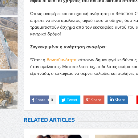
αφού οι ίδιοι οι χρήστες του οδικού δικτύου αποτε
Όπως αναφέρει και σε σχετική ανάρτηση το Reaction C
έπρεπε να είναι αμείλικτος, αφού τόσο οι οδηγοί, όσο κ
τραυματιστούν άσχημα από τον εκσκαφέας αυτού του α
κεντρικό δρόμο!
Συγκεκριμένα η ανάρτηση αναφέρει:
“Όταν η
#
ανευθυνότητα
κάποιων δημιουργεί κινδύνους 
ήταν αμείλικτος. Μοτοσικλετιστές, ποδηλάτες ακόμα κ
εξυπνάδα, ο εσκαφεας να σέρνει καλώδια και σωλήνες σ
Share
Tweet
Share
Share
0
RELATED ARTICLES