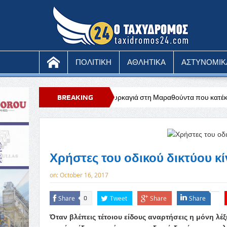
ΠΟΛΙΤΙΚΗ
ΑΘΛΗΤΙΚΑ
ΑΣΤΥΝΟΜΙΚ
Υπό έλεγχο η πυρκαγιά στη Μαραθούντα που κατέκαψε περίπου τέσσερα
BREAKING
NEWS
Χρήστες του οδικού δικτύου κ
on:
October 16, 2017
Share
Tweet
Share
Share
0
Όταν βλέπεις τέτοιου είδους αναρτήσεις η μόνη λέ