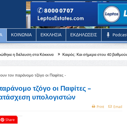
Α
ΚΟΙΝΩΝΙΑ
ΕΚΚΛΗΣΙΑ
ΕΚΔΗΛΩΣΕΙΣ
Podcas
α Κόκκινα
Καιρός: Και σήμερα στου 40 βαθμούς το θερμόμετρο – Κί
παράνομο τζόγο οι Παφίτες –
κατάσχεση υπολογιστών
Print
Email
Share