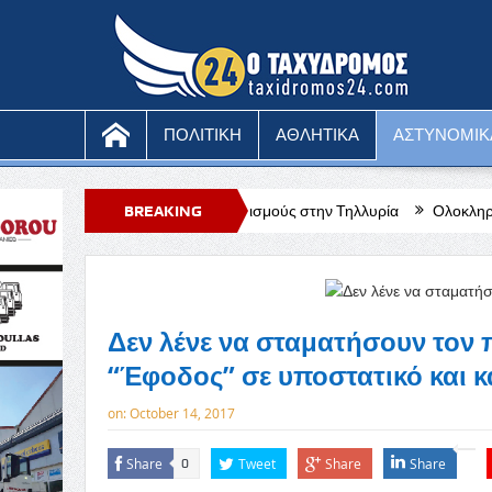
ΠΟΛΙΤΙΚΗ
ΑΘΛΗΤΙΚΑ
ΑΣΤΥΝΟΜΙΚ
ρκικούς βομβαρδισμούς στην Τηλλυρία
BREAKING
Ολοκληρώθηκε η διέλευση στ
NEWS
Δεν λένε να σταματήσουν τον 
“Έφοδος” σε υποστατικό και 
on:
October 14, 2017
Share
Tweet
Share
Share
0