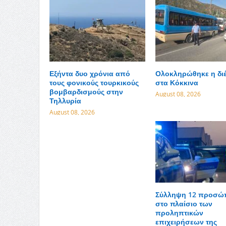
Εξήντα δυο χρόνια από
Ολοκληρώθηκε η δι
τους φονικούς τουρκικούς
στα Κόκκινα
βομβαρδισμούς στην
August 08, 2026
Τηλλυρία
August 08, 2026
Σύλληψη 12 προσ
στο πλαίσιο των
προληπτικών
επιχειρήσεων της