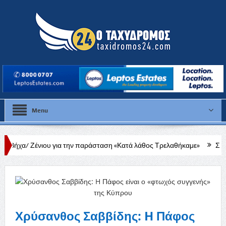
Menu
 για την παράσταση «Κατά λάθος Τρελαθήκαμε»
Σε λιγότερο από έν
Χρύσανθος Σαββίδης: H Πάφος