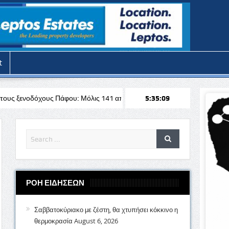
t
ου: Μόλις 141 από τα 728 ξενοδοχεία διαθέτουν άδεια
5:35:11
Stoiximan: 
ΡΟΗ ΕΙΔΗΣΕΩΝ
Σαββατοκύριακο με ζέστη, θα χτυπήσει κόκκινο η
θερμοκρασία
August 6, 2026