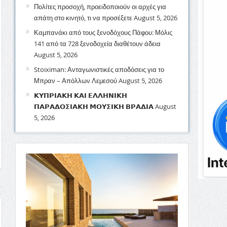
Πολίτες προσοχή, προειδοποιούν οι αρχές για
απάτη στο κινητό, τι να προσέξετε
August 5, 2026
Καμπανάκι από τους ξενοδόχους Πάφου: Μόλις
141 από τα 728 ξενοδοχεία διαθέτουν άδεια
August 5, 2026
Stoiximan: Ανταγωνιστικές αποδόσεις για το
Μπραν – Απόλλων Λεμεσού
August 5, 2026
𝝟𝝪𝝥𝝦𝝞𝝖𝝟𝝜 𝝟𝝖𝝞 𝝚𝝠𝝠𝝜𝝢𝝞𝝟𝝜
𝝥𝝖𝝦𝝖𝝙𝝤𝝨𝝞𝝖𝝟𝝜 𝝡𝝤𝝪𝝨𝝞𝝟𝝜 𝝗𝝦𝝖𝝙𝝞𝝖
August
5, 2026