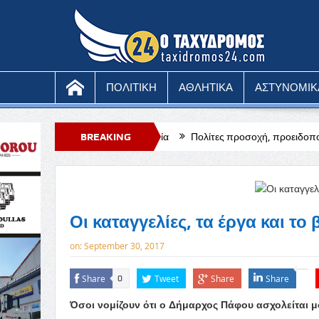
ΠΟΛΙΤΙΚΗ
ΑΘΛΗΤΙΚΑ
ΑΣΤΥΝΟΜΙΚ
ινο η θερμοκρασία
BREAKING
Πολίτες προσοχή, προειδοποιούν οι αρχές για απά
NEWS
Οι καταγγελίες, τα έργα και το 
on:
September 30, 2017
Share
Tweet
Share
Share
0
Όσοι νομίζουν ότι ο Δήμαρχος Πάφου ασχολείται μό