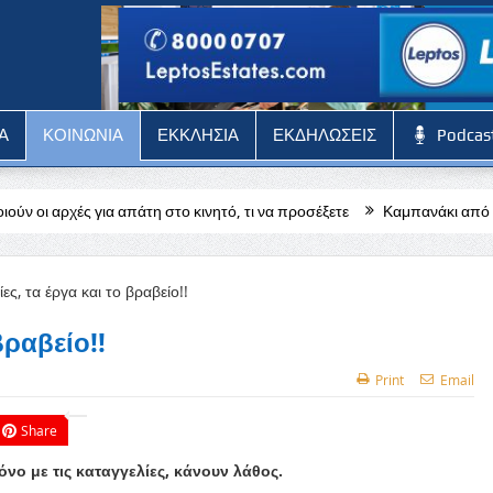
Α
ΚΟΙΝΩΝΙΑ
ΕΚΚΛΗΣΙΑ
ΕΚΔΗΛΩΣΕΙΣ
Podcas
τη στο κινητό, τι να προσέξετε
Καμπανάκι από τους ξενοδόχους Πάφ
βραβείο!!
Print
Email
Share
νο με τις καταγγελίες, κάνουν λάθος.