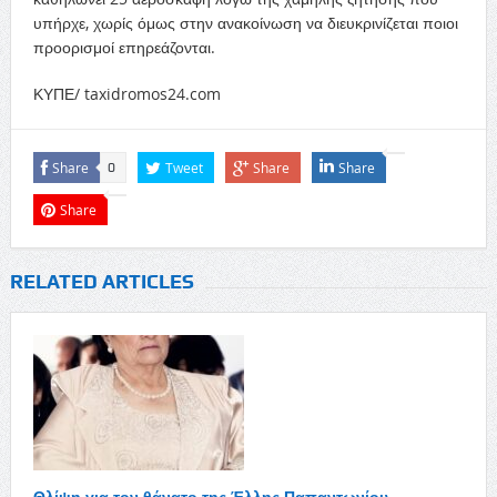
υπήρχε, χωρίς όμως στην ανακοίνωση να διευκρινίζεται ποιοι
προορισμοί επηρεάζονται.
ΚΥΠΕ/ taxidromos24.com
Share
Tweet
Share
Share
0
Share
RELATED ARTICLES
Θλίψη για τον θάνατο της Έλλης Παπαντωνίου