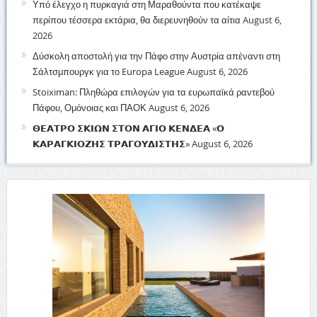
Υπό έλεγχο η πυρκαγιά στη Μαραθούντα που κατέκαψε
περίπου τέσσερα εκτάρια, θα διερευνηθούν τα αίτια
August 6,
2026
Δύσκολη αποστολή για την Πάφο στην Αυστρία απέναντι στη
Σάλτσμπουργκ για το Europa League
August 6, 2026
Stoiximan: Πληθώρα επιλογών για τα ευρωπαϊκά ραντεβού
Πάφου, Ομόνοιας και ΠΑΟΚ
August 6, 2026
𝝝𝝚𝝖𝝩𝝦𝝤 𝝨𝝟𝝞𝝮𝝢 𝝨𝝩𝝤𝝢 𝝖𝝘𝝞𝝤 𝝟𝝚𝝢𝝙𝝚𝝖 «𝝤
𝝟𝝖𝝦𝝖𝝘𝝟𝝞𝝤𝝛𝝜𝝨 𝝩𝝦𝝖𝝘𝝤𝝪𝝙𝝞𝝨𝝩𝝜𝝨»
August 6, 2026