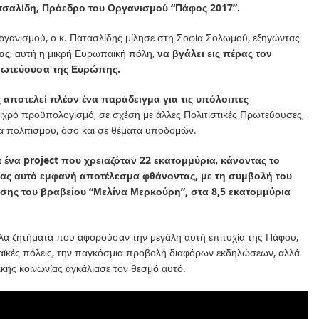
τσαλίδη, Πρόεδρο του Οργανισμού “Πάφος 2017”.
Οργανισμού, ο κ. Πατασλίδης μίλησε στη Σοφία Σολωμού, εξηγώντας
ος
, αυτή η μικρή Ευρωπαϊκή πόλη,
να βγάλει εις πέρας τον
Πρωτεύουσα της Ευρώπης.
αποτελεί πλέον ένα παράδειγμα για τις υπόλοιπες
ιχρό προϋπολογισμό, σε σχέση με άλλες Πολιτιστικές Πρωτεύουσες,
α πολιτισμού, όσο και σε θέματα υποδομών.
α ένα
project
που χρειαζόταν 22 εκατομμύρια
,
κάνοντας το
ίας αυτό εμφανή αποτέλεσμα φθάνοντας, με τη συμβολή του
ησης του βραβείου “Μελίνα Μερκούρη”, στα 8,5 εκατομμύρια
 άλλα ζητήματα που αφορούσαν την μεγάλη αυτή επιτυχία της Πάφου,
αϊκές πόλεις, την παγκόσμια προβολή διαφόρων εκδηλώσεων, αλλά
ικής κοινωνίας αγκάλιασε τον θεσμό αυτό.