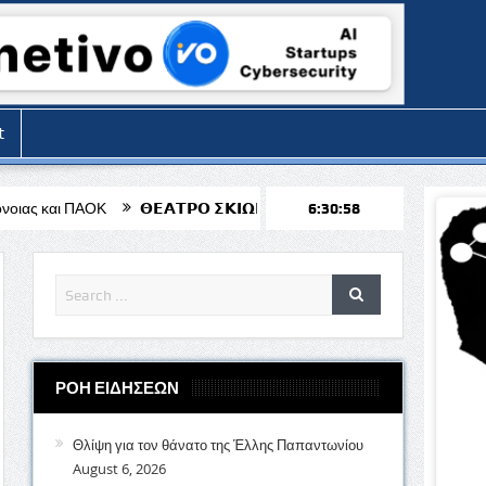
t
𝝝𝝚𝝖𝝩𝝦𝝤 𝝨𝝟𝝞𝝮𝝢 𝝨𝝩𝝤𝝢 𝝖𝝘𝝞𝝤 𝝟𝝚𝝢𝝙𝝚𝝖 «𝝤 𝝟𝝖𝝦𝝖𝝘𝝟𝝞𝝤𝝛𝝜𝝨 𝝩𝝦
6:31:00
ΡΟΗ ΕΙΔΗΣΕΩΝ
Θλίψη για τον θάνατο της Έλλης Παπαντωνίου
August 6, 2026