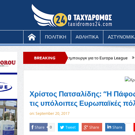
ΠΟΛΙΤΙΚΗ
ΑΘΛΗΤΙΚΑ
ΑΣΤΥΝΟΜΙΚ
πέναντι στη Σάλτσμπουργκ για το Europa League
BREAKING
Stoiximan: Πληθώ
NEWS
Χρίστος Πατσαλίδης: “Η Πάφος
τις υπόλοιπες Ευρωπαϊκές πόλ
on:
September 20, 2017
Share
Tweet
Share
Share
0