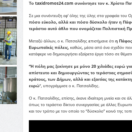
Το taxidromos24.com συνάντησε τον κ. Χρίστο Πα
Σε μια συνέντευξη εφ’ όλης της ύλης στα γραφεία του 
πόσο εύκολο, αλλά και πόσο δύσκολο ήταν η Πάφ
τεράστιο αυτό άθλο που ονομάζεται Πολιτιστική 
Μεταξύ άλλων, ο κ. Πατσαλίδης
ε
πισήμανε ότι
η Πάφος 
Ευρωπαϊκές πόλεις
, καθώς, μέσα από ένα σχεδόν πεν
κατάφερε να δημιουργήσει εξαίρετα έργα τόσο σε θέματ
“Η πόλη μας ξεκίνησε με μόνο 20 χιλιάδες ευρώ γι
απίστευτο και δημιουργώντας το τεράστιας σημασ
κράτους, των Δήμων, αλλά και εξαιτίας της κατάκτ
ευρώ
“, υπογράμμισε ο κ. Πατσαλίδης.
Ο κ. Πατσαλίδης, επίσης, έκανε ιδιαίτερη μνεία και σε
όπως το τεράστιο δίκτυο συνεργασίας με άλλες Ευρωπ
και τον τρόπο με τον οποίο το “δύσκολο” κοινό της τοπ