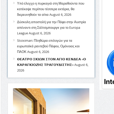
Υπό έλεγχο η πυρκαγιά στη Μαραθούντα που
κατέκαψε περίπου τέσσερα εκτάρια, θα
διερευνηθούν τα αίτια
August 6, 2026
Δύσκολη αποστολή για την Πάφο στην Αυστρία
απέναντι στη Σάλτσμπουργκ για το Europa
League
August 6, 2026
Stoiximan: Πληθώρα επιλογών για τα
ευρωπαϊκά ραντεβού Πάφου, Ομόνοιας και
ΠΑΟΚ
August 6, 2026
𝝝𝝚𝝖𝝩𝝦𝝤 𝝨𝝟𝝞𝝮𝝢 𝝨𝝩𝝤𝝢 𝝖𝝘𝝞𝝤 𝝟𝝚𝝢𝝙𝝚𝝖 «𝝤
𝝟𝝖𝝦𝝖𝝘𝝟𝝞𝝤𝝛𝝜𝝨 𝝩𝝦𝝖𝝘𝝤𝝪𝝙𝝞𝝨𝝩𝝜𝝨»
August 6,
2026