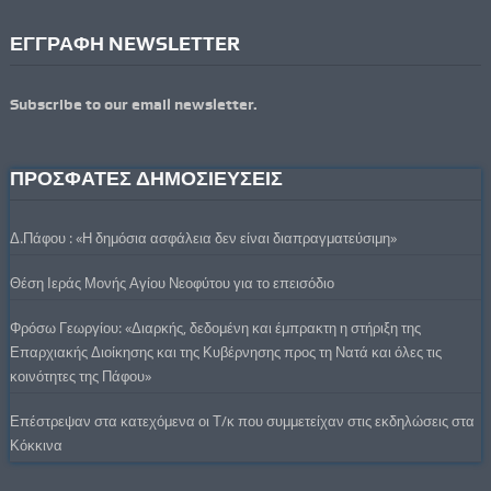
ΕΓΓΡΑΦΗ NEWSLETTER
Subscribe to our email newsletter.
ΠΡΟΣΦΑΤΕΣ ΔΗΜΟΣΙΕΥΣΕΙΣ
Δ.Πάφου : «Η δημόσια ασφάλεια δεν είναι διαπραγματεύσιμη»
Θέση Ιεράς Μονής Αγίου Νεοφύτου για το επεισόδιο
Φρόσω Γεωργίου: «Διαρκής, δεδομένη και έμπρακτη η στήριξη της
Επαρχιακής Διοίκησης και της Κυβέρνησης προς τη Νατά και όλες τις
κοινότητες της Πάφου»
Επέστρεψαν στα κατεχόμενα οι Τ/κ που συμμετείχαν στις εκδηλώσεις στα
Κόκκινα