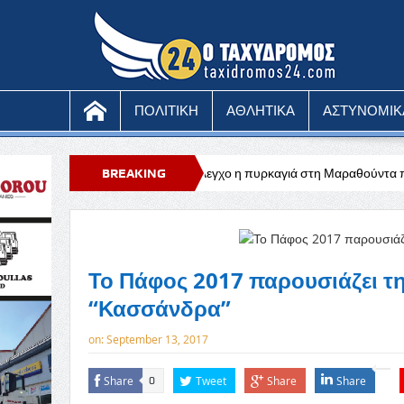
ΠΟΛΙΤΙΚΗ
ΑΘΛΗΤΙΚΑ
ΑΣΤΥΝΟΜΙΚ
ωνίου
Υπό έλεγχο η πυρκαγιά στη Μαραθούντα που κατέκαψε περίπου 
BREAKING
NEWS
Το Πάφος 2017 παρουσιάζει τ
“Κασσάνδρα”
on:
September 13, 2017
Share
Tweet
Share
Share
0