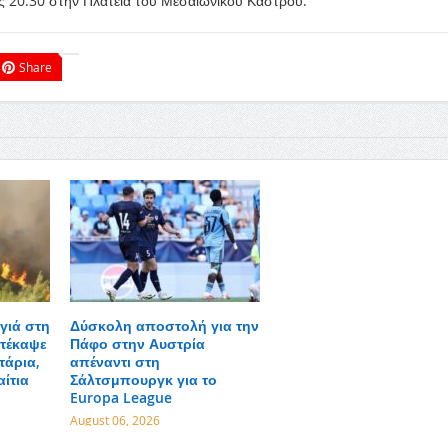
ς 20:30 στην Πλατεία του Μεσαιωνικού Κάστρου.
Share
γιά στη
Δύσκολη αποστολή για την
τέκαψε
Πάφο στην Αυστρία
τάρια,
απέναντι στη
αίτια
Σάλτσμπουργκ για το
Europa League
August 06, 2026