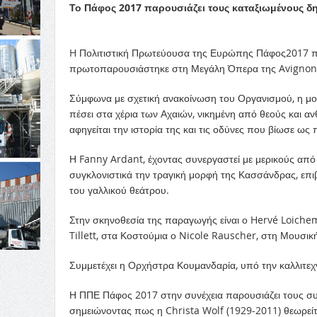
Το Πάφος 2017 παρουσιάζει τους καταξιωμένους 
H Πολιτιστική Πρωτεύουσα της Ευρώπης Πάφος2017 πα
πρωτοπαρουσιάστηκε στη Μεγάλη Όπερα της Avignon. 
Σύμφωνα με σχετική ανακοίνωση του Οργανισμού, η μ
πέσει στα χέρια των Αχαιών, νικημένη από θεούς και α
αφηγείται την ιστορία της και τις οδύνες που βίωσε ως 
Η Fanny Ardant, έχοντας συνεργαστεί με μερικούς από
συγκλονιστικά την τραγική μορφή της Κασσάνδρας, επι
του γαλλικού θεάτρου.
Στην σκηνοθεσία της παραγωγής είναι ο Hervé Loichemo
Tillett, στα Κοστούμια ο Nicole Rauscher, στη Μουσικ
Συμμετέχει η Ορχήστρα Κουμανδαρία, υπό την καλλιτεχ
Η ΠΠΕ Πάφος 2017 στην συνέχεια παρουσιάζει τους σ
σημειώνοντας πως η Christa Wolf (1929-2011) θεωρείτ