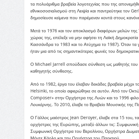
τα πολυάριθμα βραβεία λογοτεχνίας που της απονεμήθ
εθνικοσοσιαλισμού στη Λειψία και παντρεύτηκε τον G
δημοσίευσε κείμενα που παρέμεναν κοντά στους κανόνε
Μετά το 1976 και τον αποκλεισμό διαφόρων μελών της 
χώρας της, επέλεξε να μην αφήσει τη Λαϊκή Δημοκρατία 
Κασσάνδρα το 1983 και το Ατύχημα το 1987). Όταν τα 
ήταν μια από τις σημαντικότερες φωνές του δημοκρατικ
Ο Michael Jarrell σπούδασε σύνθεση ως μαθητής του É
καθηγητής σύνθεσης.
Από το 1982, έργα του έλαβαν δεκάδες βραβεία μέχρι τ
Helsinki, το οποίο αφιερώθηκε σε αυτόν. Από τον Οκτώβ
Composer» στην Ορχήστρα της Λυών και το 1996 φιλο
Λουκέρνης. To 2010, έλαβε το Βραβείο Μουσικής της Πό
Ο Γάλλος μαέστρος Jean Deroyer, έλαβε στα 15 του, τα
ορχήστρες της Ευρώπης, μεταξύ άλλων τις: Συμφωνικ
Συμφωνική Ορχήστρα του Βερολίνου, Ορχήστρα Δωματί
Μόντε Κάρλο και την Ορχήστρα του Παρισιού.