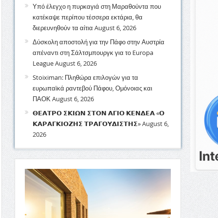
Υπό έλεγχο η πυρκαγιά στη Μαραθούντα που
κατέκαψε περίπου τέσσερα εκτάρια, θα
διερευνηθούν τα αίτια
August 6, 2026
Δύσκολη αποστολή για την Πάφο στην Αυστρία
απέναντι στη Σάλτσμπουργκ για το Europa
League
August 6, 2026
Stoiximan: Πληθώρα επιλογών για τα
ευρωπαϊκά ραντεβού Πάφου, Ομόνοιας και
ΠΑΟΚ
August 6, 2026
𝝝𝝚𝝖𝝩𝝦𝝤 𝝨𝝟𝝞𝝮𝝢 𝝨𝝩𝝤𝝢 𝝖𝝘𝝞𝝤 𝝟𝝚𝝢𝝙𝝚𝝖 «𝝤
𝝟𝝖𝝦𝝖𝝘𝝟𝝞𝝤𝝛𝝜𝝨 𝝩𝝦𝝖𝝘𝝤𝝪𝝙𝝞𝝨𝝩𝝜𝝨»
August 6,
2026