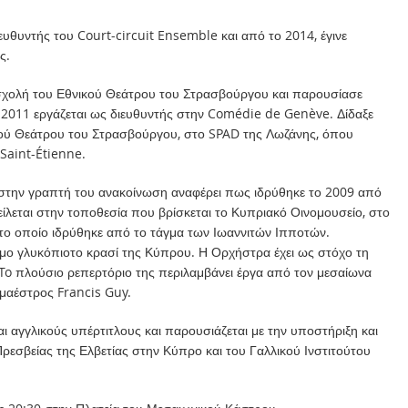
ευθυντής του Court-circuit Ensemble και από το 2014, έγινε
ς.
χολή του Εθνικού Θεάτρου του Στρασβούργου και παρουσίασε
 2011 εργάζεται ως διευθυντής στην Comédie de Genève. Δίδαξε
κού Θεάτρου του Στρασβούργου, στο SPAD της Λωζάνης, όπου
 Saint-Étienne.
την γραπτή του ανακοίνωση αναφέρει πως ιδρύθηκε το 2009 από
ίλεται στην τοποθεσία που βρίσκεται το Κυπριακό Οινομουσείο, στο
 το οποίο ιδρύθηκε από το τάγμα των Ιωαννιτών Ιπποτών.
σμο γλυκόπιοτο κρασί της Κύπρου. Η Ορχήστρα έχει ως στόχο τη
To πλούσιο ρεπερτόριο της περιλαμβάνει έργα από τον μεσαίωνα
ο μαέστρος Francis Guy.
ι αγγλικούς υπέρτιτλους και παρουσιάζεται με την υποστήριξη και
Πρεσβείας της Ελβετίας στην Κύπρο και του Γαλλικού Ινστιτούτου