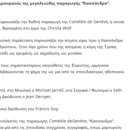
δημιουργούς της μεγαλειώδης παραγωγής “Κασσάνδρα”.
ρουσιάζει την διεθνή παραγωγή της Comédie de Genève, η οποία
Βασισμένη στο έργο της Christa Wolf.
ουσική παράσταση παρουσιάζει την έσχατη ώρα, πριν η Κασσάνδρα
νθρώπους. Στον λίγο χρόνο που της απομένει, η κόρη της Τροίας
παιδί, ως ερωμένη, ως αιχμάλωτη, ως γυναίκα.
 τους σημαντικότερους σκηνοθέτες της Ευρώπης, ερμηνεύει
βεβαιώνοντας τη φήμη της ως μια από τις σπουδαιότερες ηθοποιούς
l, στη Μουσική ο Michael Jarrell, στα Σκηνικά / Φωτισμοί ο Seth
ή Διεύθυνση ο Jean Deroyer.
νική διεύθυνση του Francis Guy.
υντελεστές της παραγωγής Comédie deGenève, “Κασσάνδρα”,
αι μία από τις σπουδαίες σύγχρονες συγγραφείς, όπως μαρτυρούν