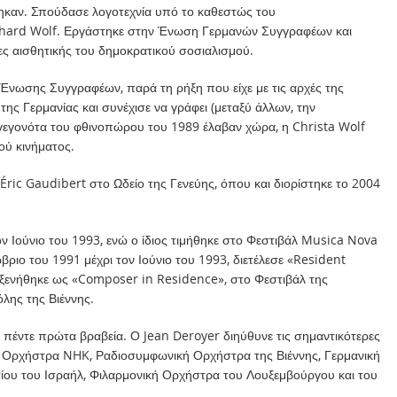
ηκαν. Σπούδασε λογοτεχνία υπό το καθεστώς του
erhard Wolf. Εργάστηκε στην Ένωση Γερμανών Συγγραφέων και
ς αισθητικής του δημοκρατικού σοσιαλισμού.
Ένωσης Συγγραφέων, παρά τη ρήξη που είχε με τις αρχές της
της Γερμανίας και συνέχισε να γράφει (μεταξύ άλλων, την
γεγονότα του φθινοπώρου του 1989 έλαβαν χώρα, η Christa Wolf
ού κινήματος.
ric Gaudibert στο Ωδείο της Γενεύης, όπου και διορίστηκε το 2004
ον Ιούνιο του 1993, ενώ ο ίδιος τιμήθηκε στο Φεστιβάλ Musica Nova
ριο του 1991 μέχρι τον Ιούνιο του 1993, διετέλεσε «Resident
ξενήθηκε ως «Composer in Residence», στο Φεστιβάλ της
λης της Βιέννης.
 πέντε πρώτα βραβεία. Ο Jean Deroyer διηύθυνε τις σημαντικότερες
ή Ορχήστρα NHK, Ραδιοσυμφωνική Ορχήστρα της Βιέννης, Γερμανική
ου του Ισραήλ, Φιλαρμονική Ορχήστρα του Λουξεμβούργου και του