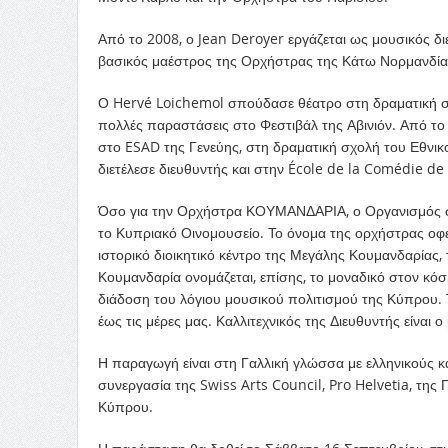
Από το 2008, ο Jean Deroyer εργάζεται ως μουσικός δι
βασικός μαέστρος της Ορχήστρας της Κάτω Νορμανδία
Ο Hervé Loichemol σπούδασε θέατρο στη δραματική σ
πολλές παραστάσεις στο Φεστιβάλ της Αβινιόν. Από το
στο ESAD της Γενεύης, στη δραματική σχολή του Εθνι
διετέλεσε διευθυντής και στην École de la Comédie de
Όσο για την Ορχήστρα ΚΟΥΜΑΝΔΑΡΙΑ, ο Οργανισμός σ
το Κυπριακό Οινομουσείο. Το όνομα της ορχήστρας οφε
ιστορικό διοικητικό κέντρο της Μεγάλης Κουμανδαρίας,
Κουμανδαρία ονομάζεται, επίσης, το μοναδικό στον κό
διάδοση του λόγιου μουσικού πολιτισμού της Κύπρου. 
έως τις μέρες μας. Καλλιτεχνικός της Διευθυντής είναι 
Η παραγωγή είναι στη Γαλλική γλώσσα με ελληνικούς κα
συνεργασία της Swiss Arts Council, Pro Helvetia, της 
Κύπρου.