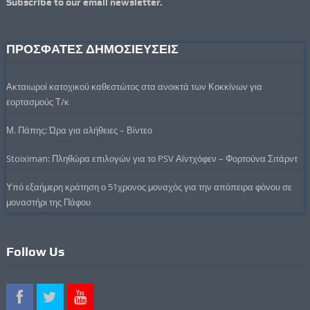
Subscribe to our email newsletter.
ΠΡΟΣΦΑΤΕΣ ΔΗΜΟΣΙΕΥΣΕΙΣ
Ακταιωροί κατοχικού καθεστώτος στα ανοικτά των Κοκκίνων για
εορτασμούς Τ/κ
Μ. Πάπης: Ώρα για αλήθειες – Βίντεο
Stoiximan: Πληθώρα επιλογών για το PSV Αϊντχόφεν – Φορτούνα Σιτάρντ
Υπό εξαήμερη κράτηση ο 51χρονος μοναχός για την απόπειρα φόνου σε
μοναστήρι της Πάφου
Follow Us