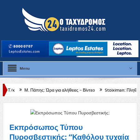
Menu
Πάπης: Ώρα για αλήθειες – Βίντεο
Stoiximan: Πληθώρα επιλογών για
Εκπρόσωπος Τύπου
Πυροσβεστικής: “Καθόλου τυχαία