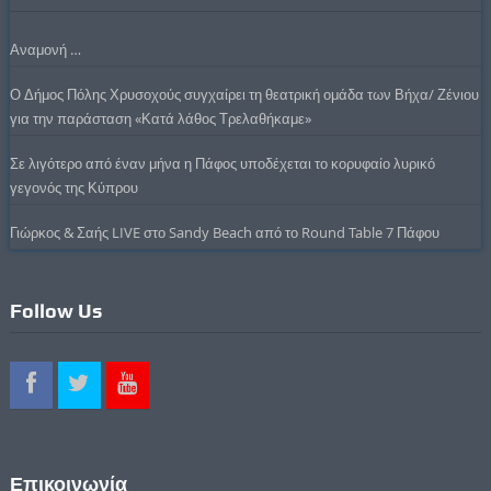
Αναμονή …
Ο Δήμος Πόλης Χρυσοχούς συγχαίρει τη θεατρική ομάδα των Βήχα/ Ζένιου
για την παράσταση «Κατά λάθος Τρελαθήκαμε»
Σε λιγότερο από έναν μήνα η Πάφος υποδέχεται το κορυφαίο λυρικό
γεγονός της Κύπρου
Γιώρκος & Σαής LIVE στο Sandy Beach από το Round Table 7 Πάφου
Follow Us
Επικοινωνία