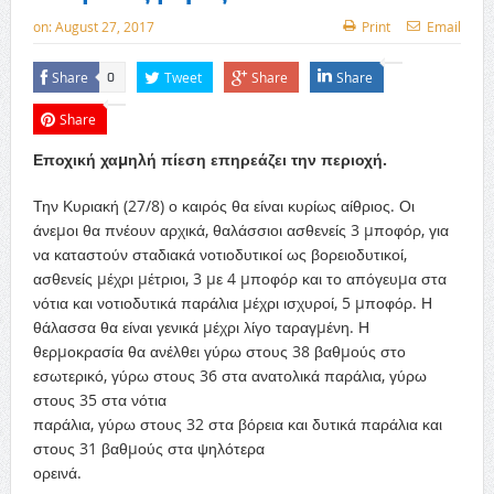
on:
August 27, 2017
Print
Email
Share
Tweet
Share
Share
0
Share
Εποχική χαµηλή πίεση επηρεάζει την περιοχή.
Την Κυριακή (27/8) ο καιρός θα είναι κυρίως αίθριος. Οι
άνεµοι θα πνέουν αρχικά, θαλάσσιοι ασθενείς 3 µποφόρ, για
να καταστούν σταδιακά νοτιοδυτικοί ως βορειοδυτικοί,
ασθενείς µέχρι µέτριοι, 3 µε 4 µποφόρ και το απόγευµα στα
νότια και νοτιοδυτικά παράλια µέχρι ισχυροί, 5 µποφόρ. Η
θάλασσα θα είναι γενικά µέχρι λίγο ταραγµένη. Η
θερµοκρασία θα ανέλθει γύρω στους 38 βαθµούς στο
εσωτερικό, γύρω στους 36 στα ανατολικά παράλια, γύρω
στους 35 στα νότια
παράλια, γύρω στους 32 στα βόρεια και δυτικά παράλια και
στους 31 βαθµούς στα ψηλότερα
ορεινά.