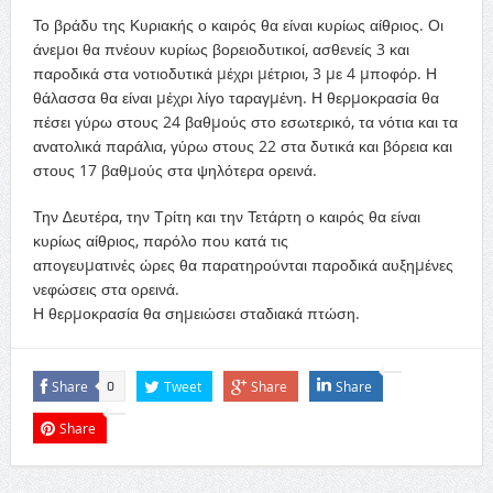
Το βράδυ της Κυριακής ο καιρός θα είναι κυρίως αίθριος. Οι
άνεµοι θα πνέουν κυρίως βορειοδυτικοί, ασθενείς 3 και
παροδικά στα νοτιοδυτικά µέχρι µέτριοι, 3 µε 4 µποφόρ. Η
θάλασσα θα είναι µέχρι λίγο ταραγµένη. Η θερµοκρασία θα
πέσει γύρω στους 24 βαθµούς στο εσωτερικό, τα νότια και τα
ανατολικά παράλια, γύρω στους 22 στα δυτικά και βόρεια και
στους 17 βαθµούς στα ψηλότερα ορεινά.
Την ∆ευτέρα, την Τρίτη και την Τετάρτη ο καιρός θα είναι
κυρίως αίθριος, παρόλο που κατά τις
απογευµατινές ώρες θα παρατηρούνται παροδικά αυξηµένες
νεφώσεις στα ορεινά.
Η θερµοκρασία θα σηµειώσει σταδιακά πτώση.
Share
Tweet
Share
Share
0
Share