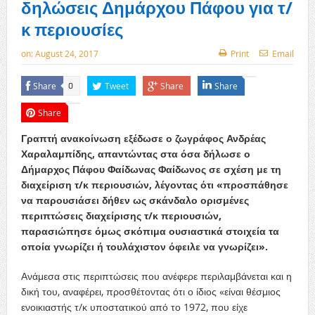
δηλώσεις Δημάρχου Πάφου για τ/
κ περιουσίες
on:
August 24, 2017
Print
Email
Share
Tweet
Share
Share
0
Share
Γραπτή ανακοίνωση εξέδωσε ο ζωγράφος Ανδρέας
Χαραλαμπίδης, απαντώντας στα όσα δήλωσε ο
Δήμαρχος Πάφου Φαίδωνας Φαίδωνος σε σχέση με τη
διαχείριση τ/κ περιουσιών, λέγοντας ότι «προσπάθησε
να παρουσιάσει δήθεν ως σκάνδαλο ορισμένες
περιπτώσεις διαχείρισης τ/κ περιουσιών,
παρασιώπησε όμως σκόπιμα ουσιαστικά στοιχεία τα
οποία γνωρίζει ή τουλάχιστον όφει
λε να γνωρίζει».
Ανάμεσα στις περιπτώσεις που ανέφερε περιλαμβάνεται και η
δική του, αναφέρει, προσθέτοντας ότι ο ίδιος «είναι θέσμιος
ενοικιαστής τ/κ υποστατικού από το 1972, που είχε