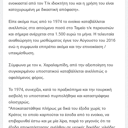
ενοικιαστεί από τον Τ/κ ιδιοκτήτη του και η χρήση του είναι
κατοχυρωμένη με δικαστική απόφαση».
Είπε ακόμα πως από το 1974 το ενοίκιο καταβάλλεται
ανελλιπώς στο αιτούμενο ποσό στο Ταμείο τ/κ περιουσιών
και σήμερα ανέρχεται στα 1.500 ευρώ το μήνα. Η τελευταία
αναθεώρηση του μισθώματος έγινε τον Αύγουστο του 2016
ενώ η συμφωνία επιτρέπει ακόμα και την επινοικίαση /
υπεκμίσθωση.
Σύμφωνα με τον κ. Χαραλαμπίδη, από την αξιοποίηση του
συγκεκριμένου υποστατικού καταβάλλεται ανελλιπώς ο
οφειλόμενος φόρος.
Το 1974, συνεχίζει, κατά το πραξικόπημα και την τουρκική
εισβολή το υποστατικό πυρπολήθηκε και καταστράφηκε
ολοσχερώς.
“Αποκαταστάθηκε πλήρως με δικά του έξοδα χωρίς το
Κράτος το οποίο καρπούται τα έσοδα από το ενοίκιο, να
επιβαρυνθεί έστω και με μία λίρα, παρά το γεγονός ότι τα
έξοδα αποκατάστασης ανήλθαν σε μερικές δεκάδες χιλιάδες