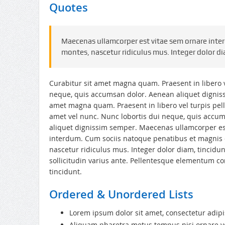
Quotes
Maecenas ullamcorper est vitae sem ornare inte
montes, nascetur ridiculus mus. Integer dolor dia
Curabitur sit amet magna quam. Praesent in libero v
neque, quis accumsan dolor. Aenean aliquet digni
amet magna quam. Praesent in libero vel turpis pel
amet vel nunc. Nunc lobortis dui neque, quis accu
aliquet dignissim semper. Maecenas ullamcorper es
interdum. Cum sociis natoque penatibus et magnis 
nascetur ridiculus mus. Integer dolor diam, tincidu
sollicitudin varius ante. Pellentesque elementum 
tincidunt.
Ordered & Unordered Lists
Lorem ipsum dolor sit amet, consectetur adipis
Aliquam pharetra metus tempus nisi ornare v