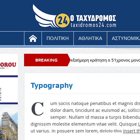
ΠΟΛΙΤΙΚΗ
ΑΘΛΗΤΙΚΑ
ΑΣΤΥΝΟΜΙΚ
ύνα Σιτάρντ
Υπό εξαήμερη κράτηση ο 51χρονος μοναχός για την απ
BREAKING
NEWS
Typography
C
um sociis natoque penatibus et magnis di
dolor diam, tincidunt ac euismod ac, soll
semper. Nullam id massa a turpis bibend
dignissim molestie elementum vitae velit. Quisque
ut varius. In posuere sem lorem,
delete this
Insert t