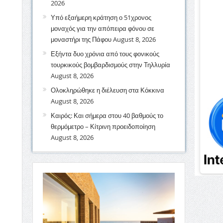
2026
Υπό εξαήμερη κράτηση ο 51χρονος
μοναχός για την απόπειρα φόνου σε
μοναστήρι της Πάφου
August 8, 2026
Εξήντα δυο χρόνια από τους φονικούς
τουρκικούς βομβαρδισμούς στην Τηλλυρία
August 8, 2026
Ολοκληρώθηκε η διέλευση στα Κόκκινα
August 8, 2026
Καιρός: Και σήμερα στου 40 βαθμούς το
θερμόμετρο – Κίτρινη προειδοποίηση
August 8, 2026