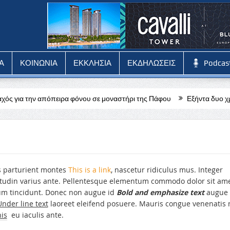
Α
ΚΟΙΝΩΝΙΑ
ΕΚΚΛΗΣΙΑ
ΕΚΔΗΛΩΣΕΙΣ
Podcas
όπειρα φόνου σε μοναστήρι της Πάφου
Εξήντα δυο χρόνια από τους
s parturient montes
This is a link
, nascetur ridiculus mus. Integer
icitudin varius ante. Pellentesque elementum commodo dolor sit am
um tincidunt. Donec non augue id
Bold and emphasize text
augue
Under line text
laoreet eleifend posuere. Mauris congue venenatis n
his
eu iaculis ante.