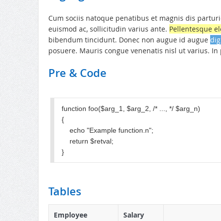
Cum sociis natoque penatibus et magnis dis parturie
euismod ac, sollicitudin varius ante.
Pellentesque 
bibendum tincidunt. Donec non augue id augue
dig
posuere. Mauris congue venenatis nisl ut varius. I
Pre & Code
function foo($arg_1, $arg_2, /* ..., */ $arg_n)

{

    echo "Example function.n";

    return $retval;

Tables
Employee
Salary