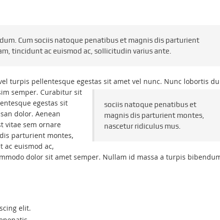
rdum. Cum sociis natoque penatibus et magnis dis parturient
m, tincidunt ac euismod ac, sollicitudin varius ante.
el turpis pellentesque egestas sit amet vel nunc. Nunc lobortis du
ssim semper.
Curabitur sit
lentesque egestas sit
sociis natoque penatibus et
msan dolor. Aenean
magnis dis parturient montes,
t vitae sem ornare
nascetur ridiculus mus.
dis parturient montes,
nt ac euismod ac,
commodo dolor sit amet semper. Nullam id massa a turpis bibendu
cing elit.
enenatis.