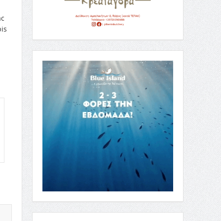
ac
is