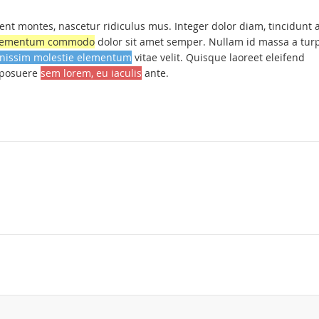
nt montes, nascetur ridiculus mus. Integer dolor diam, tincidunt 
elementum commodo
dolor sit amet semper. Nullam id massa a turp
nissim molestie elementum
vitae velit. Quisque laoreet eleifend
n posuere
sem lorem, eu iaculis
ante.