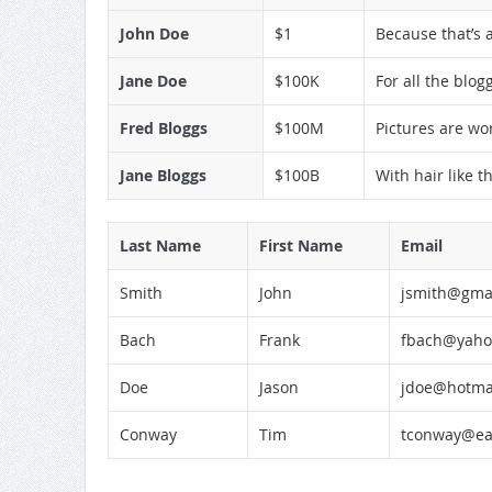
John Doe
$1
Because that’s a
Jane Doe
$100K
For all the blog
Fred Bloggs
$100M
Pictures are wo
Jane Bloggs
$100B
With hair like 
Last Name
First Name
Email
Smith
John
jsmith@gma
Bach
Frank
fbach@yaho
Doe
Jason
jdoe@hotma
Conway
Tim
tconway@ear