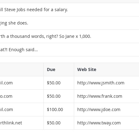
ll Steve Jobs needed for a salary.
ging she does.
rth a thousand words, right? So Jane x 1,000.
that?! Enough said…
Due
Web Site
il.com
$50.00
http://www.jsmith.com
o.com
$50.00
http://www.frank.com
il.com
$100.00
http://www.jdoe.com
thlink.net
$50.00
http://www.tway.com