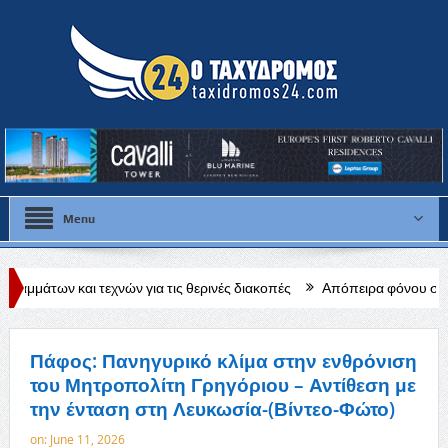
Menu
εχνών για τις θερινές διακοπές
Απόπειρα φόνου στην Πάφο: Επιτέθη
ύς»
Πάφος: Πανηγυρικό κλίμα στην ενθρόνιση
του Μητροπολίτη Γρηγόριου – Αντίθεση με
την ένταση στη Λευκωσία-(Βίντεο-Φώτο)
on:
June 11, 2026