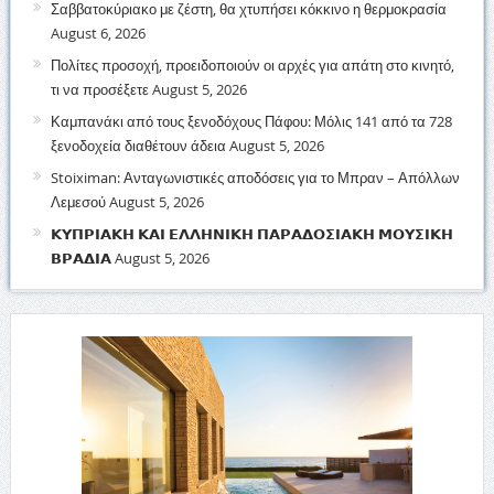
Σαββατοκύριακο με ζέστη, θα χτυπήσει κόκκινο η θερμοκρασία
August 6, 2026
Πολίτες προσοχή, προειδοποιούν οι αρχές για απάτη στο κινητό,
τι να προσέξετε
August 5, 2026
Καμπανάκι από τους ξενοδόχους Πάφου: Μόλις 141 από τα 728
ξενοδοχεία διαθέτουν άδεια
August 5, 2026
Stoiximan: Ανταγωνιστικές αποδόσεις για το Μπραν – Απόλλων
Λεμεσού
August 5, 2026
𝝟𝝪𝝥𝝦𝝞𝝖𝝟𝝜 𝝟𝝖𝝞 𝝚𝝠𝝠𝝜𝝢𝝞𝝟𝝜 𝝥𝝖𝝦𝝖𝝙𝝤𝝨𝝞𝝖𝝟𝝜 𝝡𝝤𝝪𝝨𝝞𝝟𝝜
𝝗𝝦𝝖𝝙𝝞𝝖
August 5, 2026