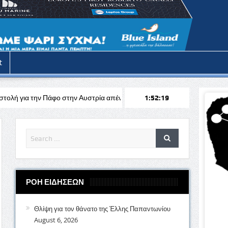
t
 στην Αυστρία απέναντι στη Σάλτσμπουργκ για το Europa League
1:52:21
S
ΡΟΗ ΕΙΔΗΣΕΩΝ
Θλίψη για τον θάνατο της Έλλης Παπαντωνίου
August 6, 2026