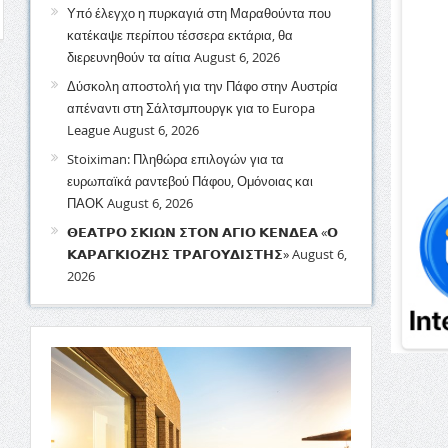
Υπό έλεγχο η πυρκαγιά στη Μαραθούντα που
κατέκαψε περίπου τέσσερα εκτάρια, θα
διερευνηθούν τα αίτια
August 6, 2026
Δύσκολη αποστολή για την Πάφο στην Αυστρία
απέναντι στη Σάλτσμπουργκ για το Europa
League
August 6, 2026
Stoiximan: Πληθώρα επιλογών για τα
ευρωπαϊκά ραντεβού Πάφου, Ομόνοιας και
ΠΑΟΚ
August 6, 2026
𝝝𝝚𝝖𝝩𝝦𝝤 𝝨𝝟𝝞𝝮𝝢 𝝨𝝩𝝤𝝢 𝝖𝝘𝝞𝝤 𝝟𝝚𝝢𝝙𝝚𝝖 «𝝤
𝝟𝝖𝝦𝝖𝝘𝝟𝝞𝝤𝝛𝝜𝝨 𝝩𝝦𝝖𝝘𝝤𝝪𝝙𝝞𝝨𝝩𝝜𝝨»
August 6,
2026