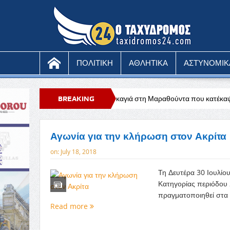
ΠΟΛΙΤΙΚΗ
ΑΘΛΗΤΙΚΑ
ΑΣΤΥΝΟΜΙΚ
Υπό έλεγχο η πυρκαγιά στη Μαραθούντα που κατέκαψε περίπου τέσσερα 
BREAKING
NEWS
Αγωνία για την κλήρωση στον Ακρίτα
on:
July 18, 2018
Τη Δευτέρα 30 Ιουλί
Κατηγορίας περιόδου 
πραγματοποιηθεί στα 
Read more