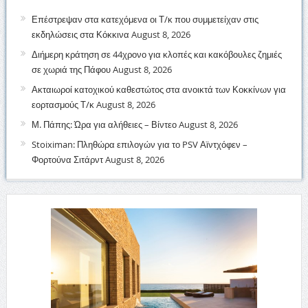
Επέστρεψαν στα κατεχόμενα οι Τ/κ που συμμετείχαν στις
εκδηλώσεις στα Κόκκινα
August 8, 2026
Διήμερη κράτηση σε 44χρονο για κλοπές και κακόβουλες ζημιές
σε χωριά της Πάφου
August 8, 2026
Ακταιωροί κατοχικού καθεστώτος στα ανοικτά των Κοκκίνων για
εορτασμούς Τ/κ
August 8, 2026
Μ. Πάπης: Ώρα για αλήθειες – Βίντεο
August 8, 2026
Stoiximan: Πληθώρα επιλογών για το PSV Αϊντχόφεν –
Φορτούνα Σιτάρντ
August 8, 2026