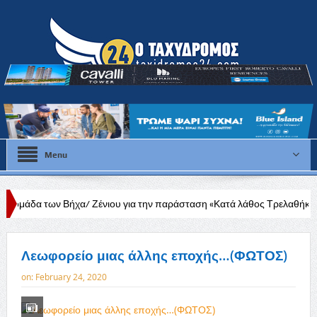
Menu
Βήχα/ Ζένιου για την παράσταση «Κατά λάθος Τρελαθήκαμε»
Σε λιγ
Λεωφορείο μιας άλλης εποχής…(ΦΩΤΟΣ)
on:
February 24, 2020