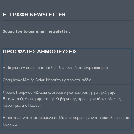
ΕΓΓΡΑΦΗ NEWSLETTER
Subscribe to our email newsletter.
ΠΡΟΣΦΑΤΕΣ ΔΗΜΟΣΙΕΥΣΕΙΣ
Δ.Πάφου : «Η δημόσια ασφάλεια δεν είναι διαπραγματεύσιμη»
Θέση Ιεράς Μονής Αγίου Νεοφύτου για το επεισόδιο
Φρόσω Γεωργίου: «Διαρκής, δεδομένη και έμπρακτη η στήριξη της
Επαρχιακής Διοίκησης και της Κυβέρνησης προς τη Νατά και όλες τις
κοινότητες της Πάφου»
Επέστρεψαν στα κατεχόμενα οι Τ/κ που συμμετείχαν στις εκδηλώσεις στα
Κόκκινα