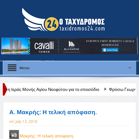
Menu
ής Αγίου Νεοφύτου για το επεισόδιο
Φρόσω Γεωργίου: «Διαρκής, δεδ
Α. Μακρής: Η τελική απόφαση.
on:
July 13, 2018