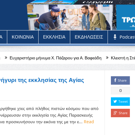
Α
ΚΟΙΝΩΝΙΑ
ΕΚΚΛΗΣΙΑ
ΕΚΔΗΛΩΣΕΙΣ
Podcas
ο μήνυμα Χ. Πάζαρου για Α. Βαφεάδη
Κλειστή η Στέγη Γραμμάτων και 
γυρι της εκκλησίας της Αγίας
Share
0
Tweet
υργήθηκε χτες από πλήθος πιστών κόσμου που από
Share
νέρρευσαν στην εκκλησία της Αγίας Παρασκευής
να προσκυνήσουν την εικόνα της με την ε...
Read