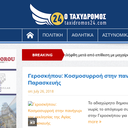
ΠΟΛΙΤΙΚΗ
ΑΘΛΗΤΙΚΑ
ΑΣΤΥΝΟΜΙΚ
ονος μοναχός συνελήφθη μετά από επίθεση με μαχαίρι
BREAKING
Ευχαριστήρι
NEWS
Γεροσκήπου: Κοσμοσυρροή στην πανή
Παρασκευής
on:
July 26, 2018
Το αδιαχώρητο δημιο
νωρίς το απόγευμα συ
στην Γεροσκήπου για 
more