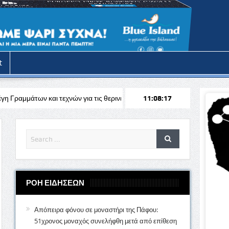
t
τεχνών για τις θερινές διακοπές
Απόπειρα φόνου στην Πάφο: Επιτέθ
11:08:19
ΡΟΗ ΕΙΔΗΣΕΩΝ
Απόπειρα φόνου σε μοναστήρι της Πάφου:
51χρονος μοναχός συνελήφθη μετά από επίθεση