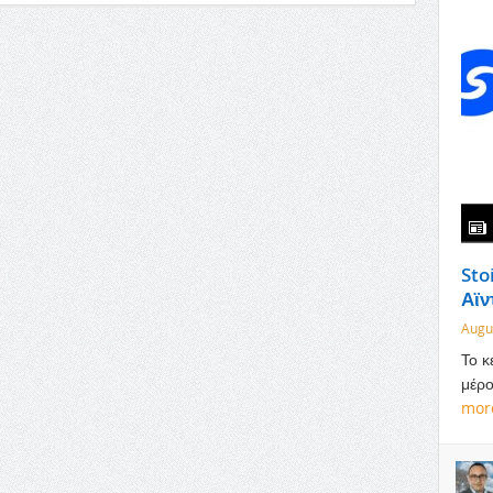
Sto
Αϊν
Augu
Το κ
μέρο
mor