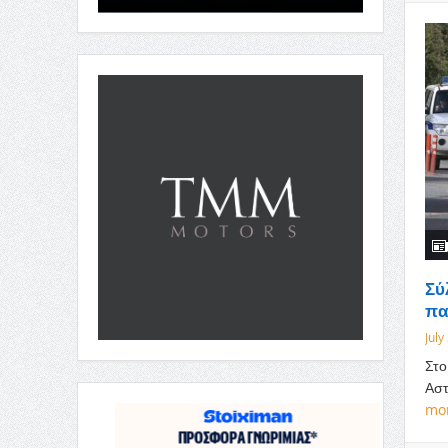
Σύ
πα
July
Στο
Αστ
mo