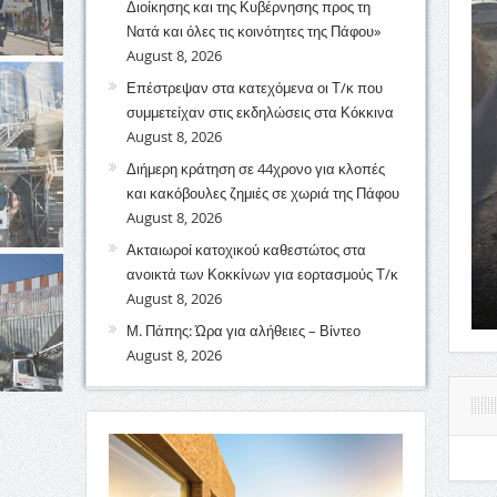
Διοίκησης και της Κυβέρνησης προς τη
Νατά και όλες τις κοινότητες της Πάφου»
August 8, 2026
 δεδομένη και έμπρακτη
Επέστρεψαν στα κατεχόμενα οι Τ/κ που
συμμετείχαν στις εκδηλώσεις στα Κόκκινα
οίκησης και της
August 8, 2026
 όλες τις κοινότητες της
Διήμερη κράτηση σε 44χρονο για κλοπές
και κακόβουλες ζημιές σε χωριά της Πάφου
August 8, 2026
Ακταιωροί κατοχικού καθεστώτος στα
ής Διοίκησης Πάφου, αλλά και της Κυβέρνησης,
ανοικτά των Κοκκίνων για εορτασμούς Τ/κ
August 8, 2026
Μ. Πάπης: Ώρα για αλήθειες – Βίντεο
August 8, 2026