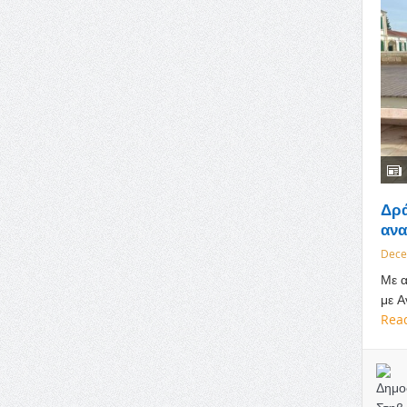
Δρά
ανα
Dece
Με α
με Α
Rea