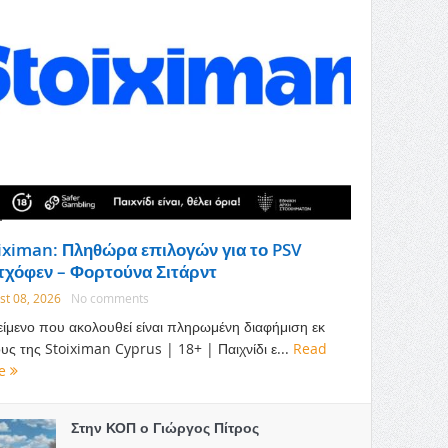
iximan: Πληθώρα επιλογών για το PSV
τχόφεν – Φορτούνα Σιτάρντ
st 08, 2026
No comments
είμενο που ακολουθεί είναι πληρωμένη διαφήμιση εκ
υς της Stoiximan Cyprus | 18+ | Παιχνίδι ε...
Read
e
Στην ΚΟΠ ο Γιώργος Πίτρος