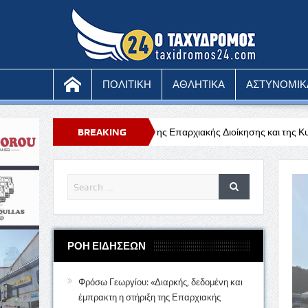
ΠΟΛΙΤΙΚΗ
ΑΘΛΗΤΙΚΑ
ΑΣΤΥΝΟΜΙΚ
η η στήριξη της Επαρχιακής Διοίκησης και της Κυβέρνησης προς τη Νατά
BREAKING
τρο – Κίτρινη προειδοποίηση
NEWS
ΡΟΗ ΕΙΔΗΣΕΩΝ
Φρόσω Γεωργίου: «Διαρκής, δεδομένη και
έμπρακτη η στήριξη της Επαρχιακής