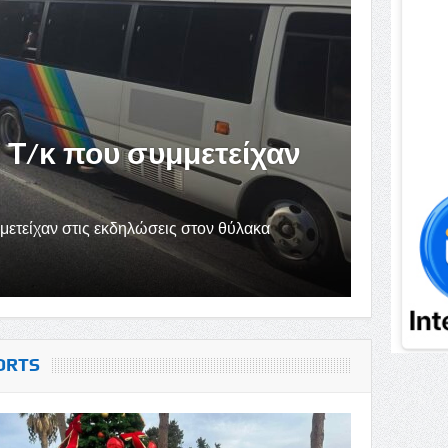
 Τ/κ που συμμετείχαν
Δ
κ
μμετείχαν στις εκδηλώσεις στον θύλακα
Διά
για
ORTS