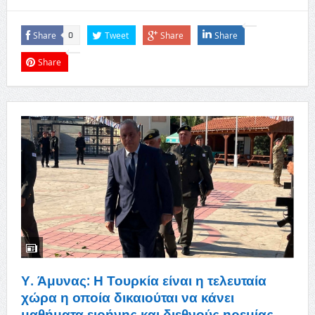
Share
Tweet
Share
Share
0
Share
Υ. Άμυνας: Η Τουρκία είναι η τελευταία
χώρα η οποία δικαιούται να κάνει
μαθήματα ειρήνης και διεθνούς ηρεμίας