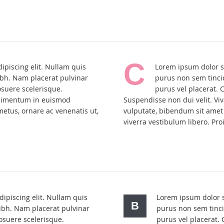
C
ipiscing elit. Nullam quis
Lorem ipsum dolor si
ibh. Nam placerat pulvinar
purus non sem tinci
osuere scelerisque.
purus vel placerat. 
ndimentum in euismod
Suspendisse non dui velit. V
etus, ornare ac venenatis ut,
vulputate, bibendum sit amet 
viverra vestibulum libero. Pro
ipiscing elit. Nullam quis
Lorem ipsum dolor si
B
ibh. Nam placerat pulvinar
purus non sem tinci
osuere scelerisque.
purus vel placerat.