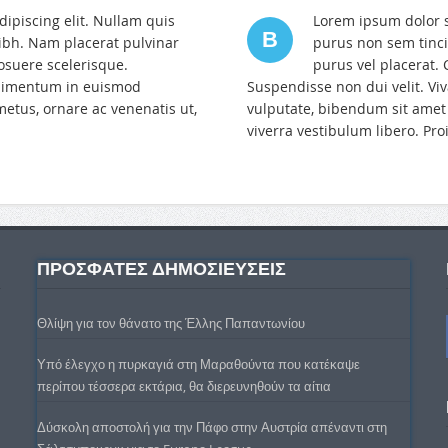
ipiscing elit. Nullam quis
Lorem ipsum dolor si
B
ibh. Nam placerat pulvinar
purus non sem tinci
osuere scelerisque.
purus vel placerat.
ndimentum in euismod
Suspendisse non dui velit. V
etus, ornare ac venenatis ut,
vulputate, bibendum sit amet 
viverra vestibulum libero. Pro
ΠΡΟΣΦΑΤΕΣ ΔΗΜΟΣΙΕΥΣΕΙΣ
Θλίψη για τον θάνατο της Έλλης Παπαντωνίου
Υπό έλεγχο η πυρκαγιά στη Μαραθούντα που κατέκαψε
περίπου τέσσερα εκτάρια, θα διερευνηθούν τα αίτια
Δύσκολη αποστολή για την Πάφο στην Αυστρία απέναντι στη