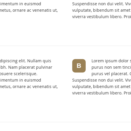
ndimentum in euismod
Suspendisse non dui velit. V
etus, ornare ac venenatis ut,
vulputate, bibendum sit amet 
viverra vestibulum libero. Pro
ipiscing elit. Nullam quis
Lorem ipsum dolor si
B
ibh. Nam placerat pulvinar
purus non sem tinci
osuere scelerisque.
purus vel placerat.
ndimentum in euismod
Suspendisse non dui velit. V
etus, ornare ac venenatis ut,
vulputate, bibendum sit amet 
viverra vestibulum libero. Pro