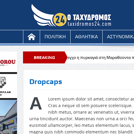
ΠΟΛΙΤΙΚΗ
ΑΘΛΗΤΙΚΑ
ΑΣΤΥΝΟΜΙΚ
 Έλλης Παπαντωνίου
BREAKING
Υπό έλεγχο η πυρκαγιά στη Μαραθούντα που κατ
NEWS
Dropcaps
A
Lorem ipsum dolor sit amet, consectetur ad
Cras a neque id sem posuere scelerisque. 
nibh metus, ornare ac venenatis ut, viverr
urna tincidunt auctor. Maecenas non urna a orci feug
euismod ullamcorper, leo metus elementum lacus, sit
magna quis nibh commodo elementum nec blandit do