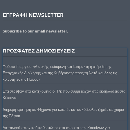
ΕΓΓΡΑΦΗ NEWSLETTER
Subscribe to our email newsletter.
ΠΡΟΣΦΑΤΕΣ ΔΗΜΟΣΙΕΥΣΕΙΣ
Φρόσω Γεωργίου: «Διαρκής, δεδομένη και έμπρακτη η στήριξη της
Επαρχιακής Διοίκησης και της Κυβέρνησης προς τη Νατά και όλες τις
κοινότητες της Πάφου»
Επέστρεψαν στα κατεχόμενα οι Τ/κ που συμμετείχαν στις εκδηλώσεις στα
Κόκκινα
Διήμερη κράτηση σε 44χρονο για κλοπές και κακόβουλες ζημιές σε χωριά
της Πάφου
Ακταιωροί κατοχικού καθεστώτος στα ανοικτά των Κοκκίνων για