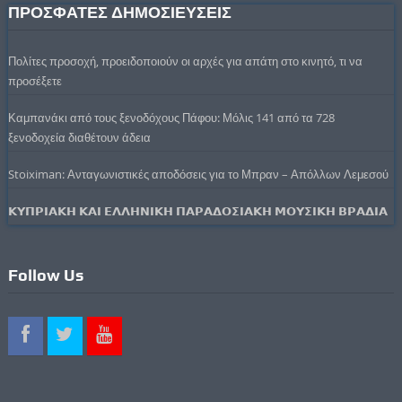
ΠΡΟΣΦΑΤΕΣ ΔΗΜΟΣΙΕΥΣΕΙΣ
Πολίτες προσοχή, προειδοποιούν οι αρχές για απάτη στο κινητό, τι να
προσέξετε
Καμπανάκι από τους ξενοδόχους Πάφου: Μόλις 141 από τα 728
ξενοδοχεία διαθέτουν άδεια
Stoiximan: Ανταγωνιστικές αποδόσεις για το Μπραν – Απόλλων Λεμεσού
𝝟𝝪𝝥𝝦𝝞𝝖𝝟𝝜 𝝟𝝖𝝞 𝝚𝝠𝝠𝝜𝝢𝝞𝝟𝝜 𝝥𝝖𝝦𝝖𝝙𝝤𝝨𝝞𝝖𝝟𝝜 𝝡𝝤𝝪𝝨𝝞𝝟𝝜 𝝗𝝦𝝖𝝙𝝞𝝖
Follow Us