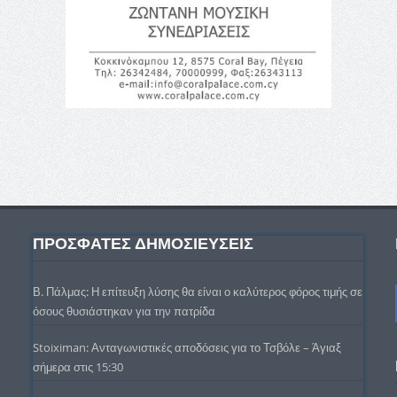
ΠΡΟΣΦΑΤΕΣ ΔΗΜΟΣΙΕΥΣΕΙΣ
Β. Πάλμας: Η επίτευξη λύσης θα είναι ο καλύτερος φόρος τιμής σε
όσους θυσιάστηκαν για την πατρίδα
Stoiximan: Ανταγωνιστικές αποδόσεις για το Τσβόλε – Άγιαξ
σήμερα στις 15:30