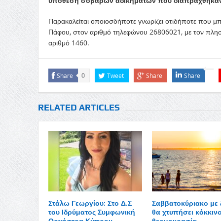
υπόθεση σοβαρών αδικημάτων που διαπράχθηκαν σ
Παρακαλείται οποιοσδήποτε γνωρίζει οτιδήποτε που μπο
Πάφου, στον αριθμό τηλεφώνου 26806021, με τον πλησι
αριθμό 1460.
Share
Tweet
Share
Share
0
RELATED ARTICLES
Στάλω Γεωργίου: Στο Δ.Σ
Σαββατοκύριακο με 
του Ιδρύματος Συμφωνική
θα χτυπήσει κόκκινο
Ορχήστρα Κύπρου
θερμοκρασία