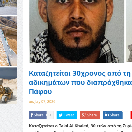
Καταζητείται 30χρονος από τη
αδικημάτων που διαπράχθηκαν
Πάφου
on:
July 07, 2026
Share
Tweet
Share
Share
0
Καταζητείται ο Talal Al Khaled, 30 ετών από τη Συ