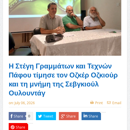
Η Στέγη Γραμμάτων και Τεχνών
Πάφου τίμησε τον Οζκέρ Οζκιούρ
και τη μνήμη της Σεβγκιούλ
Ουλουντάγ
on:
July 06, 2026
Print
Email
Share
Tweet
Share
Share
0
Share