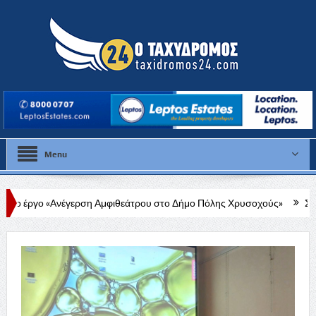
Menu
ση Αμφιθεάτρου στο Δήμο Πόλης Χρυσοχούς»
Στάλω Γεωργίου: Στο