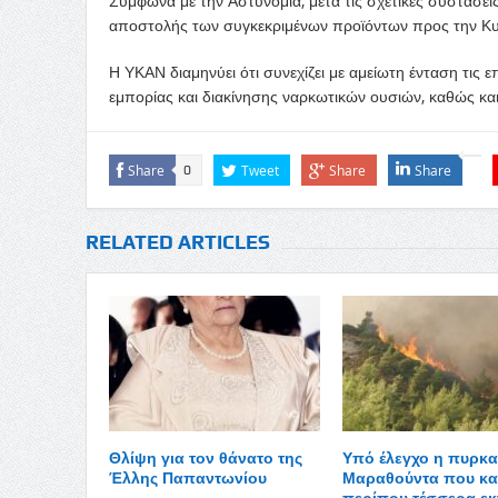
Σύμφωνα με την Αστυνομία, μετά τις σχετικές συστάσεις
αποστολής των συγκεκριμένων προϊόντων προς την Κυ
Η ΥΚΑΝ διαμηνύει ότι συνεχίζει με αμείωτη ένταση τις 
εμπορίας και διακίνησης ναρκωτικών ουσιών, καθώς κα
Share
Tweet
Share
Share
0
RELATED ARTICLES
Θλίψη για τον θάνατο της
Υπό έλεγχο η πυρκα
Έλλης Παπαντωνίου
Μαραθούντα που κα
περίπου τέσσερα εκ