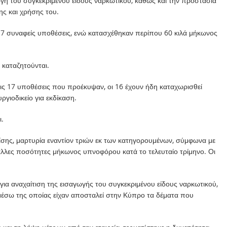
ή του συγκεκριμένου είδους ναρκωτικού, καθώς και την προστασία
ης και χρήσης του.
 17 συναφείς υποθέσεις, ενώ κατασχέθηκαν περίπου 60 κιλά μήκωνος
καταζητούνται.
ις 17 υποθέσεις που προέκυψαν, οι 16 έχουν ήδη καταχωρισθεί
γιοδικείο για εκδίκαση.
.
σης, μαρτυρία εναντίον τριών εκ των κατηγορουμένων, σύμφωνα με
 άλλες ποσότητες μήκωνος υπνοφόρου κατά το τελευταίο τρίμηνο. Οι
για αναχαίτιση της εισαγωγής του συγκεκριμένου είδους ναρκωτικού,
 μέσω της οποίας είχαν αποσταλεί στην Κύπρο τα δέματα που