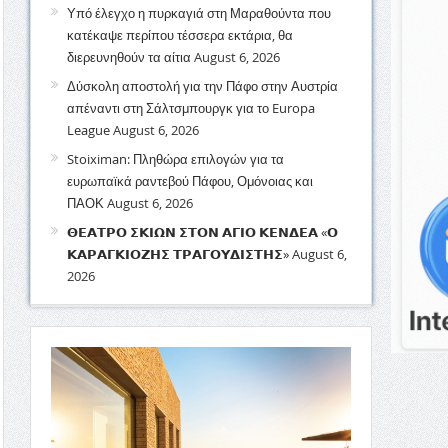
Υπό έλεγχο η πυρκαγιά στη Μαραθούντα που
κατέκαψε περίπου τέσσερα εκτάρια, θα
διερευνηθούν τα αίτια
August 6, 2026
Δύσκολη αποστολή για την Πάφο στην Αυστρία
απέναντι στη Σάλτσμπουργκ για το Europa
League
August 6, 2026
Stoiximan: Πληθώρα επιλογών για τα
ευρωπαϊκά ραντεβού Πάφου, Ομόνοιας και
ΠΑΟΚ
August 6, 2026
𝝝𝝚𝝖𝝩𝝦𝝤 𝝨𝝟𝝞𝝮𝝢 𝝨𝝩𝝤𝝢 𝝖𝝘𝝞𝝤 𝝟𝝚𝝢𝝙𝝚𝝖 «𝝤
𝝟𝝖𝝦𝝖𝝘𝝟𝝞𝝤𝝛𝝜𝝨 𝝩𝝦𝝖𝝘𝝤𝝪𝝙𝝞𝝨𝝩𝝜𝝨»
August 6,
2026