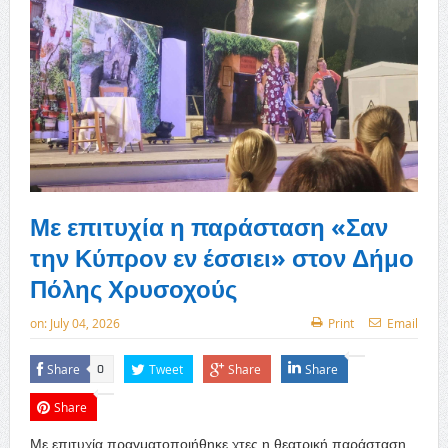
Με επιτυχία η παράσταση «Σαν
την Κύπρον εν έσσιει» στον Δήμο
Πόλης Χρυσοχούς
on:
July 04, 2026
Print
Email
Share
Tweet
Share
Share
0
Share
Με επιτυχία πραγματοποιήθηκε χτες η θεατρική παράσταση