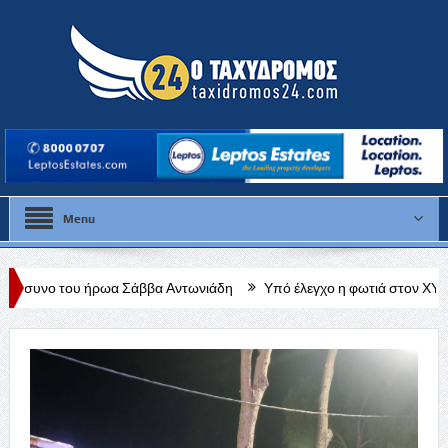
Menu
ωα Σάββα Αντωνιάδη
Υπό έλεγχο η φωτιά στον ΧΥΤΑ Μαραθούντας