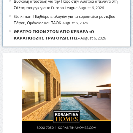
Δύσκολη αποστολή για την Πάφο στην Αυστρία απέναντι στη
Σάλτσμπουργκ για το Europa League
August 6, 2026
Stoiximan: Πληθώρα επιλογών για τα ευρωπαϊκά ραντεβού
Πάφου, Ομόνοιας και ΠΑΟΚ
August 6, 2026
𝝝𝝚𝝖𝝩𝝦𝝤 𝝨𝝟𝝞𝝮𝝢 𝝨𝝩𝝤𝝢 𝝖𝝘𝝞𝝤 𝝟𝝚𝝢𝝙𝝚𝝖 «𝝤
𝝟𝝖𝝦𝝖𝝘𝝟𝝞𝝤𝝛𝝜𝝨 𝝩𝝦𝝖𝝘𝝤𝝪𝝙𝝞𝝨𝝩𝝜𝝨»
August 6, 2026