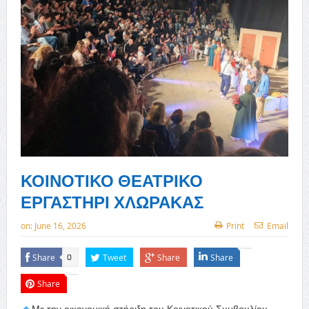
ΚΟΙΝΟΤΙΚΟ ΘΕΑΤΡΙΚΟ
ΕΡΓΑΣΤΗΡΙ ΧΛΩΡΑΚΑΣ
on:
June 16, 2026
Print
Email
Share
Tweet
Share
Share
0
Share
Με την οικονομική στήριξη του Κοινοτικού Συμβουλίου