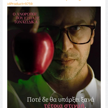
idProduct=9759