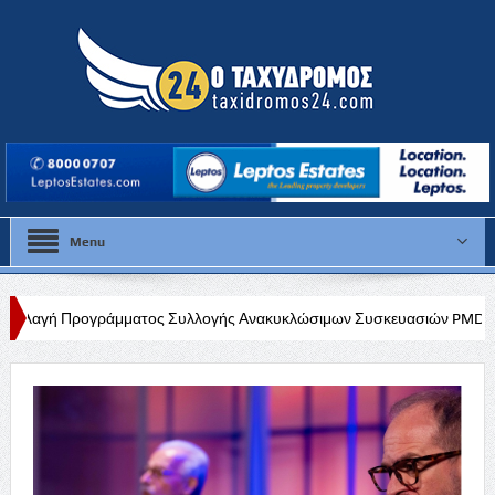
Menu
ογής Ανακυκλώσιμων Συσκευασιών PMD και Χαρτιού λόγω των διακοπ