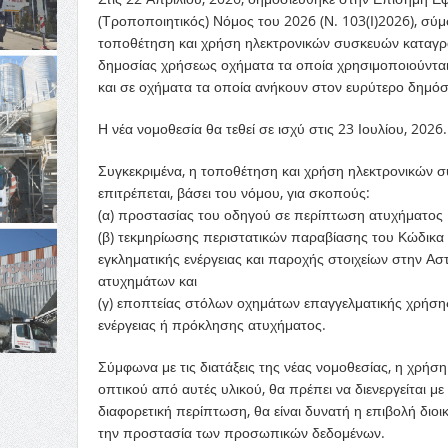
(Τροποποιητικός) Νόμος του 2026 (Ν. 103(Ι)2026), σύμ
τοποθέτηση και χρήση ηλεκτρονικών συσκευών καταγραφ
δημοσίας χρήσεως οχήματα τα οποία χρησιμοποιούνται
και σε οχήματα τα οποία ανήκουν στον ευρύτερο δημόσ
Η νέα νομοθεσία θα τεθεί σε ισχύ στις 23 Ιουλίου, 2026.
Συγκεκριμένα, η τοποθέτηση και χρήση ηλεκτρονικών 
επιτρέπεται, βάσει του νόμου, για σκοπούς:
(α) προστασίας του οδηγού σε περίπτωση ατυχήματος
(β) τεκμηρίωσης περιστατικών παραβίασης του Κώδικα
εγκληματικής ενέργειας και παροχής στοιχείων στην Α
ατυχημάτων και
(γ) εποπτείας στόλων οχημάτων επαγγελματικής χρήση
ενέργειας ή πρόκλησης ατυχήματος.
Σύμφωνα με τις διατάξεις της νέας νομοθεσίας, η χρή
οπτικού από αυτές υλικού, θα πρέπει να διενεργείται 
διαφορετική περίπτωση, θα είναι δυνατή η επιβολή διοι
την προστασία των προσωπικών δεδομένων.