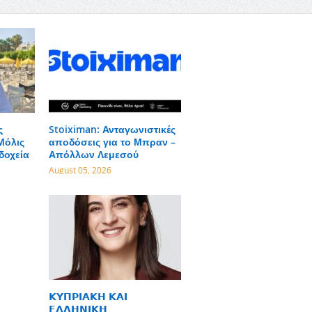
ς
Stoiximan: Ανταγωνιστικές
Μόλις
αποδόσεις για το Μπραν –
δοχεία
Απόλλων Λεμεσού
August 05, 2026
𝝟𝝪𝝥𝝦𝝞𝝖𝝟𝝜 𝝟𝝖𝝞
𝝚𝝠𝝠𝝜𝝢𝝞𝝟𝝜