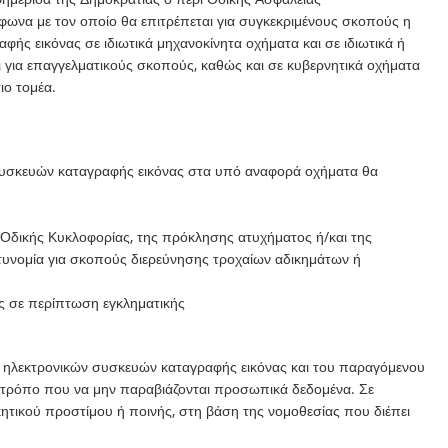
φωνα με τον οποίο θα επιτρέπεται για συγκεκριμένους σκοπούς η
ής εικόνας σε ιδιωτικά μηχανοκίνητα οχήματα και σε ιδιωτικά ή
 για επαγγελματικούς σκοπούς, καθώς και σε κυβερνητικά οχήματα
ιο τομέα.
συσκευών καταγραφής εικόνας στα υπό αναφορά οχήματα θα
 Οδικής Κυκλοφορίας, της πρόκλησης ατυχήματος ή/και της
στυνομία για σκοπούς διερεύνησης τροχαίων αδικημάτων ή
ς σε περίπτωση εγκληματικής
ση ηλεκτρονικών συσκευών καταγραφής εικόνας και του παραγόμενου
με τρόπο που να μην παραβιάζονται προσωπικά δεδομένα. Σε
κητικού προστίμου ή ποινής, στη βάση της νομοθεσίας που διέπει