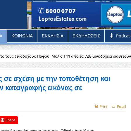
Α
ΚΟΙΝΩΝΙΑ
ΕΚΚΛΗΣΙΑ
ΕΚΔΗΛΩΣΕΙΣ
Podcas
 Πάφου: Μόλις 141 από τα 728 ξενοδοχεία διαθέτουν άδεια
Stoixim
 σε σχέση με την τοποθέτηση και
 καταγραφής εικόνας σε
Print
Email
Share
φημερίδα της Δημοκρατίας ο περί Οδικής Ασφάλειας