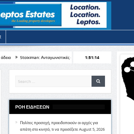
t
an: Ανταγωνιστικές αποδόσεις για το Μπραν – Απόλλων Λεμεσού
1:51:15
𝝟
ΡΟΗ ΕΙΔΗΣΕΩΝ
Πολίτες προσοχή, προειδοποιούν οι αρχές για
απάτη στο κινητό, τι να προσέξετε
August 5, 2026