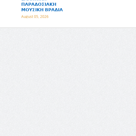
𝝥𝝖𝝦𝝖𝝙𝝤𝝨𝝞𝝖𝝟𝝜
𝝡𝝤𝝪𝝨𝝞𝝟𝝜 𝝗𝝦𝝖𝝙𝝞𝝖
August 05, 2026