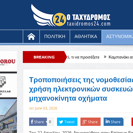
ΠΟΛΙΤΙΚΗ
ΑΘΛΗΤΙΚΑ
ΑΣΤΥΝΟΜΙΚ
 απάτη στο κινητό, τι να προσέξετε
BREAKING
Καμπανάκι από τους ξενοδόχους
NEWS
Τροποποιήσεις της νομοθεσίας
χρήση ηλεκτρονικών συσκευών
μηχανοκίνητα οχήματα
on:
June 03, 2026
Share
Tweet
Share
Share
0
Στις 22 Απριλίου, 2026, δημοσιεύθηκε στην Επίσημη Ε