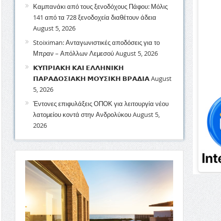
Καμπανάκι από τους ξενοδόχους Πάφου: Μόλις
141 από τα 728 ξενοδοχεία διαθέτουν άδεια
August 5, 2026
Stoiximan: Ανταγωνιστικές αποδόσεις για το
Μπραν – Απόλλων Λεμεσού
August 5, 2026
𝝟𝝪𝝥𝝦𝝞𝝖𝝟𝝜 𝝟𝝖𝝞 𝝚𝝠𝝠𝝜𝝢𝝞𝝟𝝜
𝝥𝝖𝝦𝝖𝝙𝝤𝝨𝝞𝝖𝝟𝝜 𝝡𝝤𝝪𝝨𝝞𝝟𝝜 𝝗𝝦𝝖𝝙𝝞𝝖
August
5, 2026
Έντονες επιφυλάξεις ΟΠΟΚ για λειτουργία νέου
λατομείου κοντά στην Ανδρολύκου
August 5,
2026