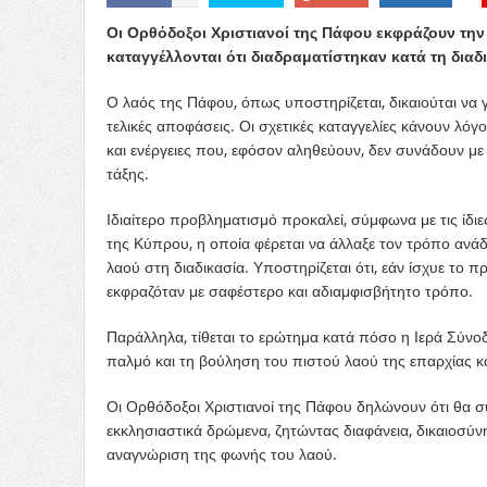
Οι Ορθόδοξοι Χριστιανοί της Πάφου εκφράζουν την
καταγγέλλονται ότι διαδραματίστηκαν κατά τη δι
Ο λαός της Πάφου, όπως υποστηρίζεται, δικαιούται να 
τελικές αποφάσεις. Οι σχετικές καταγγελίες κάνουν λόγ
και ενέργειες που, εφόσον αληθεύουν, δεν συνάδουν με 
τάξης.
Ιδιαίτερο προβληματισμό προκαλεί, σύμφωνα με τις ίδι
της Κύπρου, η οποία φέρεται να άλλαξε τον τρόπο ανάδ
λαού στη διαδικασία. Υποστηρίζεται ότι, εάν ίσχυε το
εκφραζόταν με σαφέστερο και αδιαμφισβήτητο τρόπο.
Παράλληλα, τίθεται το ερώτημα κατά πόσο η Ιερά Σύν
παλμό και τη βούληση του πιστού λαού της επαρχίας 
Οι Ορθόδοξοι Χριστιανοί της Πάφου δηλώνουν ότι θα 
εκκλησιαστικά δρώμενα, ζητώντας διαφάνεια, δικαιοσύν
αναγνώριση της φωνής του λαού.