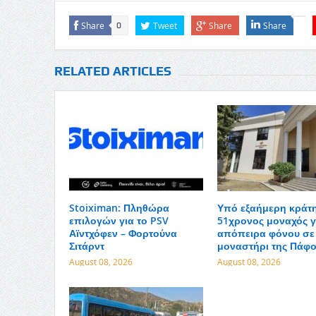
Share
Tweet
Share
Share
0
RELATED ARTICLES
Stoiximan: Πληθώρα
Υπό εξαήμερη κράτ
επιλογών για το PSV
51χρονος μοναχός γ
Αϊντχόφεν – Φορτούνα
απόπειρα φόνου σε
Σιτάρντ
μοναστήρι της Πάφ
August 08, 2026
August 08, 2026