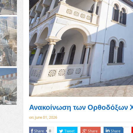
Ανακοίνωση των Ορθοδόξων Χ
on:
June 01, 2026
Share
Tweet
Share
Share
0