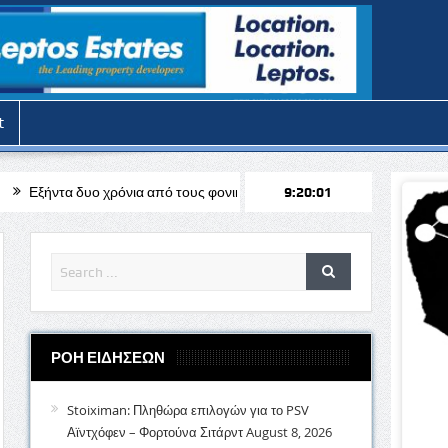
t
ια από τους φονικούς τουρκικούς βομβαρδισμούς στην Τηλλυρία
9:20:03
Ολο
ΡΟΗ ΕΙΔΗΣΕΩΝ
Stoiximan: Πληθώρα επιλογών για το PSV
Αϊντχόφεν – Φορτούνα Σιτάρντ
August 8, 2026