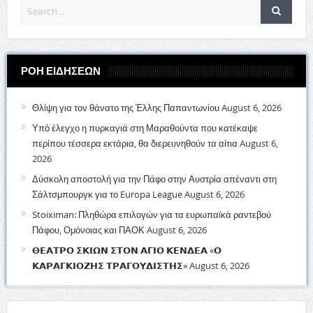
ΡΟΗ ΕΙΔΗΣΕΩΝ
Θλίψη για τον θάνατο της Έλλης Παπαντωνίου
August 6, 2026
Υπό έλεγχο η πυρκαγιά στη Μαραθούντα που κατέκαψε
περίπου τέσσερα εκτάρια, θα διερευνηθούν τα αίτια
August 6,
2026
Δύσκολη αποστολή για την Πάφο στην Αυστρία απέναντι στη
Σάλτσμπουργκ για το Europa League
August 6, 2026
Stoiximan: Πληθώρα επιλογών για τα ευρωπαϊκά ραντεβού
Πάφου, Ομόνοιας και ΠΑΟΚ
August 6, 2026
𝝝𝝚𝝖𝝩𝝦𝝤 𝝨𝝟𝝞𝝮𝝢 𝝨𝝩𝝤𝝢 𝝖𝝘𝝞𝝤 𝝟𝝚𝝢𝝙𝝚𝝖 «𝝤
𝝟𝝖𝝦𝝖𝝘𝝟𝝞𝝤𝝛𝝜𝝨 𝝩𝝦𝝖𝝘𝝤𝝪𝝙𝝞𝝨𝝩𝝜𝝨»
August 6, 2026