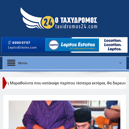
Menu
υ κατέκαψε περίπου τέσσερα εκτάρια, θα διερευνηθούν τα αίτια
Δύ